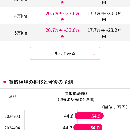
円
円
20.7
33.6
17.7
30.0
万円〜
万
万円〜
万
4万km
円
円
20.7
33.6
17.7
28.2
万円〜
万
万円〜
万
5万km
円
円
もっとみる
買取相場の推移と今後の予測
買取相場価格
時期
(現在より先は予測値)
（単位：万円）
44.6
54.5
2024/03
44.2
54.0
2024/04