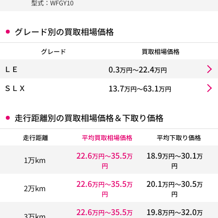
型式：WFGY10
グレード別の買取相場価格
グレード
買取相場価格
0.3
22.4
ＬＥ
万円〜
万円
13.7
63.1
ＳＬＸ
万円〜
万円
走行距離別の買取相場価格＆下取り価格
走行距離
平均買取相場価格
平均下取り価格
22.6
35.5
18.9
30.1
万円〜
万
万円〜
万
1万km
円
円
22.6
35.5
20.1
30.5
万円〜
万
万円〜
万
2万km
円
円
22.6
35.5
19.8
32.0
万円〜
万
万円〜
万
3万km