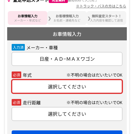
完全無料
最短60秒で入力完了
※トラック・バスの方はこちら
お車情報入力
お客様情報入力
無料査定スタート！
メーカー・年式など
お名前・連絡先など
入力内容を確認して送信
お車情報入力
メーカー・車種
入力済
日産・ＡＤ−ＭＡＸワゴン
年式
※不明の場合はだいたいでOK
必須
選択してください
走行距離
※不明の場合はだいたいでOK
必須
選択してください