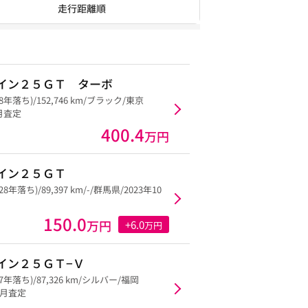
走行距離順
イン２５ＧＴ ターボ
28年落ち)/152,746 km/ブラック/東京
9月査定
400.4
万円
イン２５ＧＴ
28年落ち)/89,397 km/-/群馬県/2023年10
150.0
万円
+6.0
万円
イン２５ＧＴ−Ｖ
27年落ち)/87,326 km/シルバー/福岡
12月査定