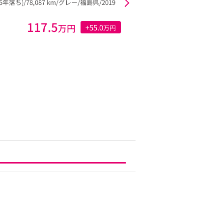
25年落ち)/78,087 km/グレー/福島県/2019
117.5
万円
+55.0
万円