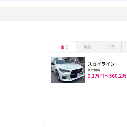
全て
英数
ア行
スカイライン
買取相場
0.1万円〜
560.2