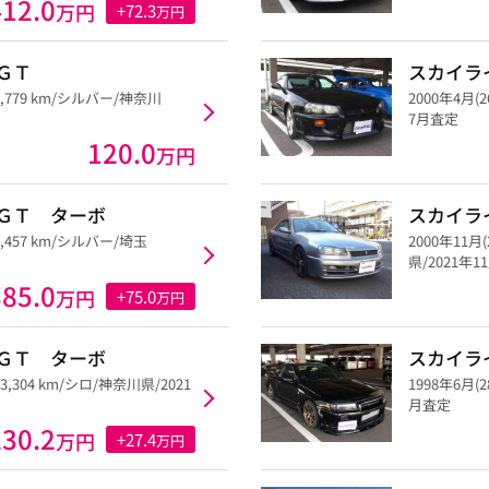
412.0
万円
+72.3
万円
ＧＴ
スカイラ
1,779 km/シルバー/神奈川
2000年4月(
7月査定
120.0
万円
ＧＴ ターボ
スカイラ
7,457 km/シルバー/埼玉
2000年11月
県/2021年
385.0
万円
+75.0
万円
ＧＴ ターボ
スカイラ
13,304 km/シロ/神奈川県/2021
1998年6月(
月査定
230.2
万円
+27.4
万円