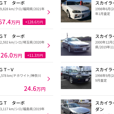
ＧＴ ターボ
スカイラ
29,828 km/クロ/福岡県/2021年
1998年6月(
年1月査定
67.4
万円
+128.6
万円
ＧＴ ターボ
スカイラ
52,592 km/シロ/埼玉県/2020年
2000年12月
県/2019年
126.0
万円
+11.3
万円
ＧＴ−Ｖ
スカイラ
87,578 km/Ｐホワイト/神奈川
1998年9月(
9月査定
24.6
万円
ＧＴ ターボ
スカイラ
ダン
03,117 km/シロ/福島県/2019年