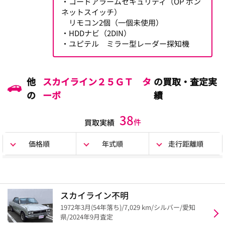
・コードアラームセキュリティ（OP ボン
ネットスイッチ）
リモコン2個（一個未使用）
・HDDナビ（2DIN）
・ユピテル ミラー型レーダー探知機
他
スカイライン２５ＧＴ タ
の買取・査定実
の
ーボ
績
38
件
買取実績
価格順
年式順
走行距離順
スカイライン不明
1972年3月(54年落ち)/7,029 km/シルバー/愛知
県/2024年9月査定