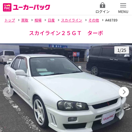
ログイン
MENU
トップ
買取
相場
日産
スカイライン
その他
A48789
スカイライン２５ＧＴ ターボ
1/25