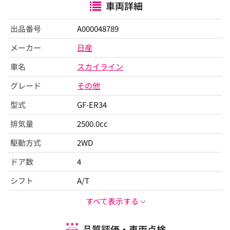
車両詳細
出品番号
A000048789
メーカー
日産
車名
スカイライン
グレード
その他
型式
GF-ER34
排気量
2500.0cc
駆動方式
2WD
ドア数
4
シフト
A/T
すべて表示する
品質評価・車両点検