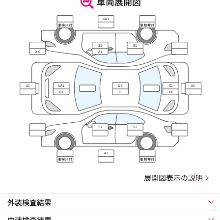
車両展開図
UA1
車検非対
車検非対
応
応
S1
S1
XX
A1
A1
UA1
U1
S1
A1
XX
P
XX
S1
S1
A1
車検非対
車検非対
応
応
展開図表示の説明
外装検査結果
内装検査結果