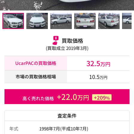
買取価格
(買取成立 2019年3月)
32.5
UcarPACの買取価格
万円
10.5
市場の買取価格相場
万円
+22.0
万円
+209
%
高く売れた価格
査定条件
年式
1998年7月(平成10年7月)