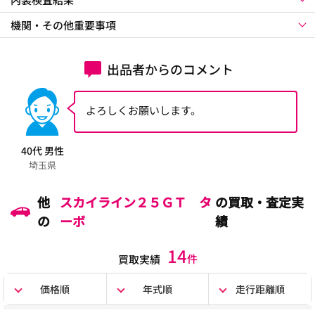
機関・その他重要事項
出品者からのコメント
よろしくお願いします。
40代 男性
埼玉県
他
スカイライン２５ＧＴ タ
の買取・査定実
の
ーボ
績
14
件
買取実績
価格順
年式順
走行距離順