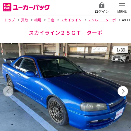
ログイン
MENU
トップ
買取
相場
日産
スカイライン
２５ＧＴ ターボ
A933
スカイライン２５ＧＴ ターボ
1/39