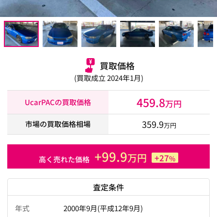
買取価格
(買取成立 2024年1月)
459.8
UcarPACの買取価格
万円
359.9
市場の買取価格相場
万円
+99.9
万円
+27
%
高く売れた価格
査定条件
年式
2000年9月(平成12年9月)