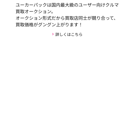
ユーカーパックは国内最大級のユーザー向けクルマ
買取オークション。
オークション形式だから買取店同士が競り合って、
買取価格がグングン上がります！
詳しくはこちら
安心・安全な取引の仕組み
お客様の個人情報がお車の購入者以外には公開され
ない新しい仕組みを採用しており、取引のやりとり