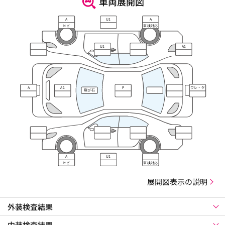
車両展開図
A
U1
A
ヒビ
車検対応
U1
A1
A
A1
P
ワレ・ケ
飛び石
ズレ
A
U1
ヒビ
車検対応
展開図表示の説明
外装検査結果
内装検査結果