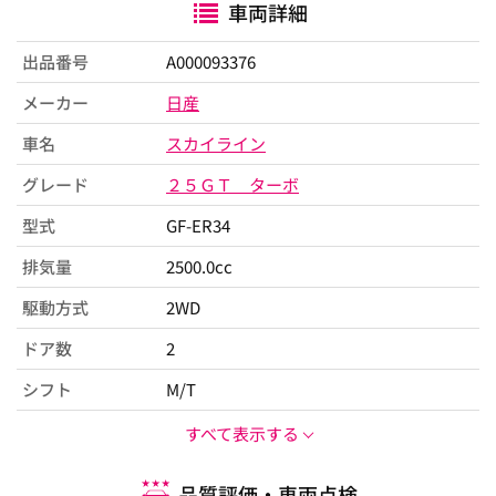
車両詳細
出品番号
A000093376
メーカー
日産
車名
スカイライン
グレード
２５ＧＴ ターボ
型式
GF-ER34
排気量
2500.0cc
駆動方式
2WD
ドア数
2
シフト
M/T
すべて表示する
品質評価・車両点検