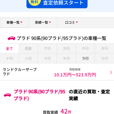
査定依頼スタート
無料
車種一覧
実績一覧
口コミ
プラド 90系(90プラド/95プラド)の車種一覧
全て
英数
ア行
カ行
サ行
タ行
ナ行
ハ行
マ行
ヤ行
ラ行
ワ行
ランドクルーザープ
買取相場
ラド
10.1万円〜
523.9万円
プラド 90系(90プラド/95
の直近の買取・査定
プラド)
実績
42
件
買取実績