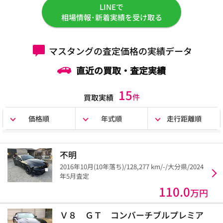
LINEで
相場情報･新着実績を受け取る
マスタングの査定価格の実績データ
直近の買取・査定実績
15
件
買取実績
価格順
年式順
走行距離順
不明
2016年10月(10年落ち)/128,277 km/-/大分県/2024
年5月査定
110.0
万円
Ｖ８ ＧＴ コンバーチブルプレミア