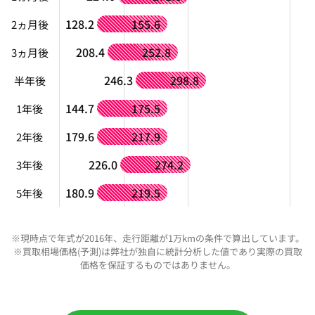
128.2
155.6
2ヵ月後
208.4
252.8
3ヵ月後
246.3
298.8
半年後
144.7
175.5
1年後
179.6
217.9
2年後
226.0
274.2
3年後
180.9
219.5
5年後
※現時点で年式が2016年、走行距離が1万kmの条件で算出しています。
※買取相場価格(予測)は弊社が独自に統計分析した値であり実際の買取
価格を保証するものではありません。