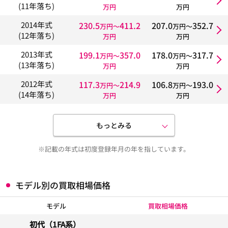
(11年落ち)
万円
万円
230.5
411.2
207.0
352.7
2014年式
万円〜
万円〜
(12年落ち)
万円
万円
199.1
357.0
178.0
317.7
2013年式
万円〜
万円〜
(13年落ち)
万円
万円
117.3
214.9
106.8
193.0
2012年式
万円〜
万円〜
(14年落ち)
万円
万円
もっとみる
※記載の年式は初度登録年月の年を指しています。
モデル別の買取相場価格
モデル
買取相場価格
初代（1FA系）