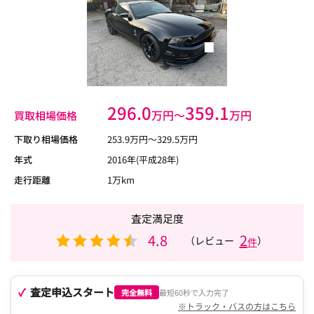
296.0
359.1
万円〜
万円
買取相場価格
下取り相場価格
253.9
万円〜
329.5
万円
年式
2016年(平成28年)
走行距離
1万km
査定満足度
4.8
2
（レビュー
）
件
査定申込スタート
完全無料
最短60秒で入力完了
※トラック・バスの方はこちら