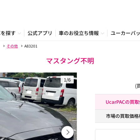
車を探す
公式アプリ
車のお役立ち情報
ユーカーパ
その他
A83201
マスタング不明
1/6
(
UcarPACの買
市場の買取価格