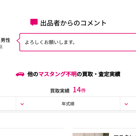
出品者からのコメント
 男性
よろしくお願いします。
県
他の
マスタング不明
の買取・査定実績
14
件
買取実績
年式順