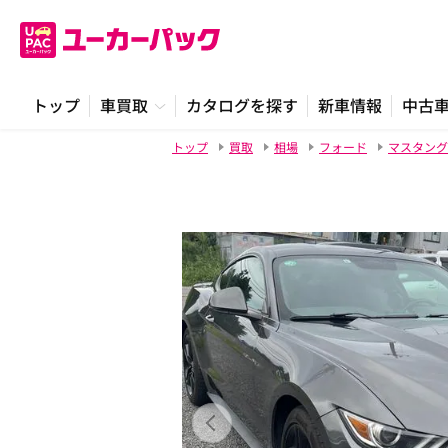
トップ
車買取
カタログを探す
新車情報
中古
トップ
買取
相場
フォード
マスタング