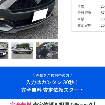
年式
2
走行距離
57
車検
2
査定実施
2
売却をご検討中の方
入力はカンタン 30秒！
完全無料 査定依頼スタート