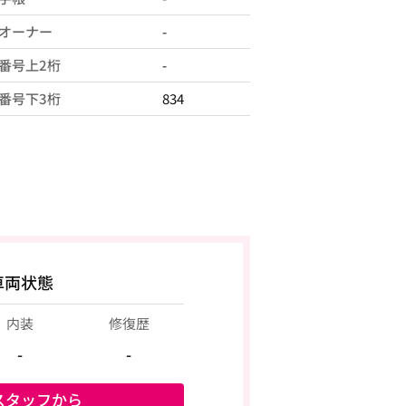
オーナー
-
番号上2桁
-
番号下3桁
834
車両状態
内装
修復歴
-
-
スタッフから