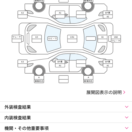
車検対応
車検対応
A2
A1
BP悪
A2
ワレ・ケ
A3
UA1
A1
UA2
ヒビ・ワ
ズレ
ワレ・ケ
レ・キズ
ズレ
A3
BP悪
BP悪
A1
A1
A
A
車検対応
車検対応
展開図表示の説明
外装検査結果
内装検査結果
機関・その他重要事項