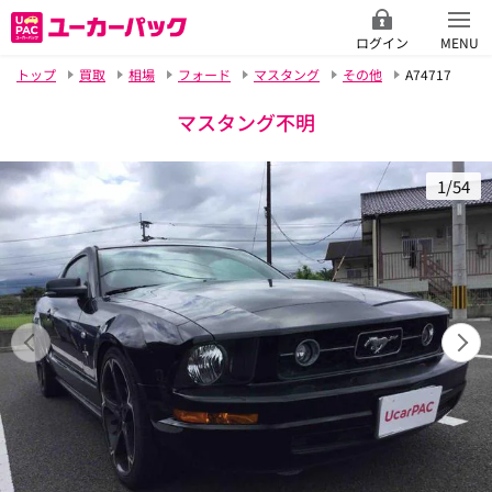
ログイン
MENU
トップ
買取
相場
フォード
マスタング
その他
A74717
マスタング不明
1/54