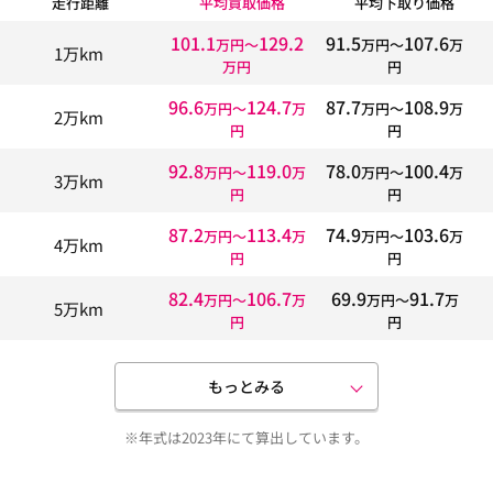
走行距離
平均買取価格
平均下取り価格
101.1
129.2
91.5
107.6
万円〜
万円〜
万
1万km
万円
円
96.6
124.7
87.7
108.9
万円〜
万
万円〜
万
2万km
円
円
92.8
119.0
78.0
100.4
万円〜
万
万円〜
万
3万km
円
円
87.2
113.4
74.9
103.6
万円〜
万
万円〜
万
4万km
円
円
82.4
106.7
69.9
91.7
万円〜
万
万円〜
万
5万km
円
円
もっとみる
※年式は2023年にて算出しています。