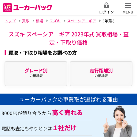
ログイン
MENU
トップ
買取
相場
スズキ
スペーシア ギア
3年落ち
スズキ スペーシア ギア 2023年式 買取相場・査
定・下取り価格
買取・下取り相場をお調べの方
グレード別
走行距離別
の相場表
の相場表
ユーカーパックの車買取が選ばれる理由
高く売れる
8000店が競り合うから
１社だけ
電話も査定もやりとりは