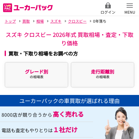
ログイン
MENU
トップ
買取
相場
スズキ
クロスビー
0年落ち
スズキ クロスビー 2026年式 買取相場・査定・下取
り価格
買取・下取り相場をお調べの方
グレード別
走行距離別
の相場表
の相場表
ユーカーパックの車買取が選ばれる理由
高く売れる
8000店が競り合うから
１社だけ
電話も査定もやりとりは