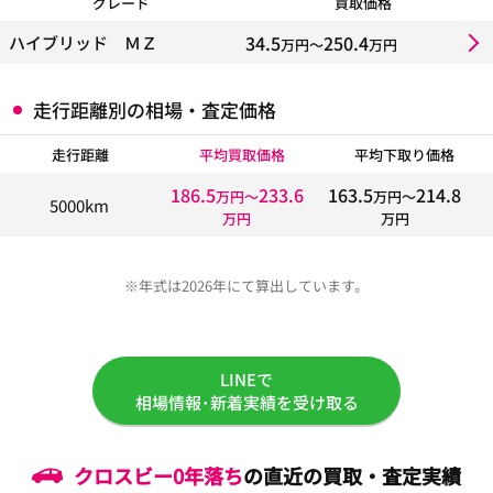
グレード
買取価格
34.5
250.4
ハイブリッド ＭＺ
万円〜
万円
走行距離別の相場・査定価格
走行距離
平均買取価格
平均下取り価格
186.5
233.6
163.5
214.8
万円〜
万円〜
5000km
万円
万円
※年式は2026年にて算出しています。
LINEで
相場情報･新着実績を受け取る
クロスビー
0年落ち
の直近の買取・査定実績