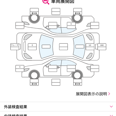
車両展開図
要交換
要交換
E
ワレ・ケ
E
U2
UA3
ズレ
E
要交換
要交換
展開図表示の説明
外装検査結果
内装検査結果