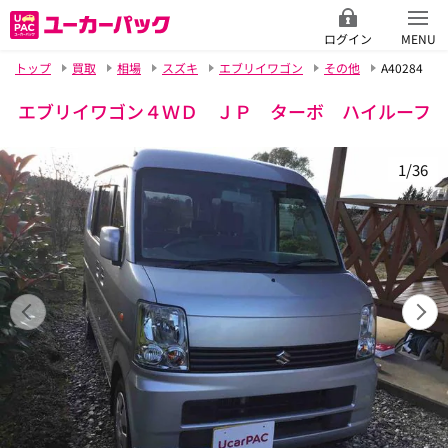
ログイン
MENU
トップ
買取
相場
スズキ
エブリイワゴン
その他
A40284
エブリイワゴン４ＷＤ ＪＰ ターボ ハイルーフ
1/36