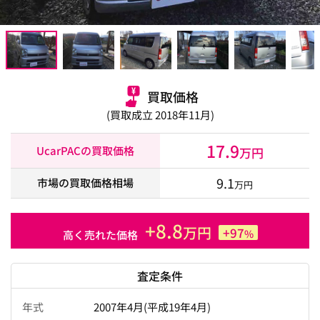
買取価格
(買取成立 2018年11月)
17.9
UcarPACの買取価格
万円
9.1
市場の買取価格相場
万円
+8.8
万円
+97
%
高く売れた価格
査定条件
年式
2007年4月(平成19年4月)