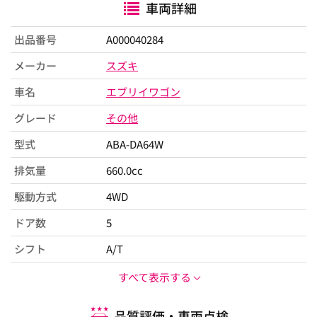
車両詳細
出品番号
A000040284
メーカー
スズキ
車名
エブリイワゴン
グレード
その他
型式
ABA-DA64W
排気量
660.0cc
駆動方式
4WD
ドア数
5
シフト
A/T
すべて表示する
品質評価・車両点検