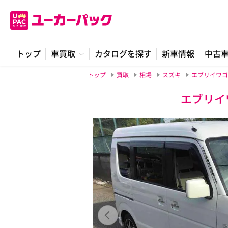
トップ
車買取
カタログを探す
新車情報
中古
トップ
買取
相場
スズキ
エブリイワゴ
エブリイ