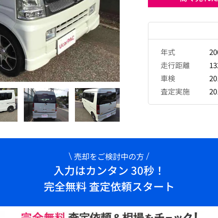
年式
2
走行距離
13
車検
2
査定実施
2
売却をご検討中の方
入力はカンタン 30秒！
完全無料 査定依頼スタート