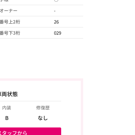
オーナー
-
番号上2桁
26
番号下3桁
029
車両状態
内装
修復歴
B
なし
スタッフから