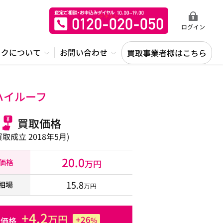
ログイン
ックについて
お問い合わせ
買取事業者様はこちら
ハイルーフ
買取価格
買取成立 2018年5月)
20.0
取価格
万円
15.8
相場
万円
+4.2
万円
+26
た価格
%