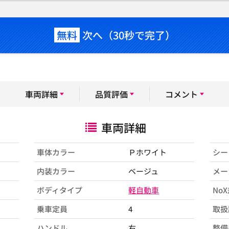
無料
次へ（30秒で完了）
車両詳細
品質評価
コメント
車両詳細
車体カラー
Ｐホワイト
シー
内装カラー
ベージュ
メー
ボディタイプ
軽自動車
No
乗車定員
4
取扱
ハンドル
右
整備