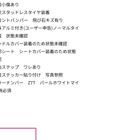
装小傷あり
状スタッドレスタイヤ装着
ロントバンパー 飛び石キズ有り
外アルミ付き(ユーザー申告)ノーマルタイ
属 状態未確認
ンドルカバー装着のため状態未確認
部シート シートカバー装着のため状態
認
内ステップ ワレあり
装ステッカー貼り付け 写真参照
ラーナンバー Z7T パールホワイトマイ
消必須