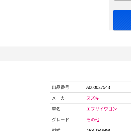
出品番号
A000027543
メーカー
スズキ
車名
エブリイワゴン
グレード
その他
型式
ABA-DA64W