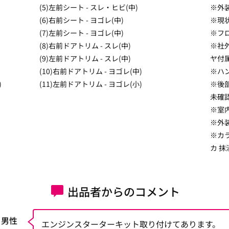
(5)左前シート - スレ・ヒビ(中)
※外
(6)右前シート - ヨゴレ(中)
※現
(7)左前シート - ヨゴレ(中)
※フ
(8)右前ドアトリム - スレ(中)
※社
(9)左前ドアトリム - スレ(中)
ヤ付
(10)右前ドアトリム - ヨゴレ(中)
※ハ
)
(11)左前ドアトリム - ヨゴレ(小)
※後
未確
※室
※外
※カ
カ 抹
出品者からのコメント
 男性
エンジンスターターキット取り付けてあります。