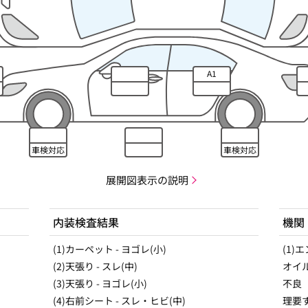
A1
車検対応
車検対応
展開図表示の説明
内装検査結果
機関
(1)カーペット - ヨゴレ(小)
(1)
(2)天張り - スレ(中)
オイ
(3)天張り - ヨゴレ(小)
不良
(4)右前シート - スレ・ヒビ(中)
理要