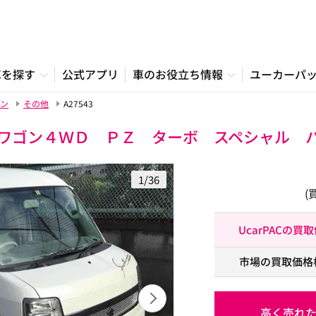
車を探す
公式アプリ
車のお役立ち情報
ユーカーパ
ン
その他
A27543
ワゴン４ＷＤ ＰＺ ターボ スペシャル 
1/36
(
UcarPACの買
市場の買取価格
高く売れ