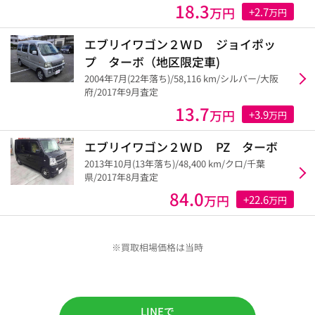
18.3
万円
+2.7
万円
エブリイワゴン２ＷＤ ジョイポッ
プ ターボ（地区限定車)
2004年7月(22年落ち)/58,116 km/シルバー/大阪
府/2017年9月査定
13.7
万円
+3.9
万円
エブリイワゴン２ＷＤ PZ ターボ
2013年10月(13年落ち)/48,400 km/クロ/千葉
県/2017年8月査定
84.0
万円
+22.6
万円
※買取相場価格は当時
LINEで