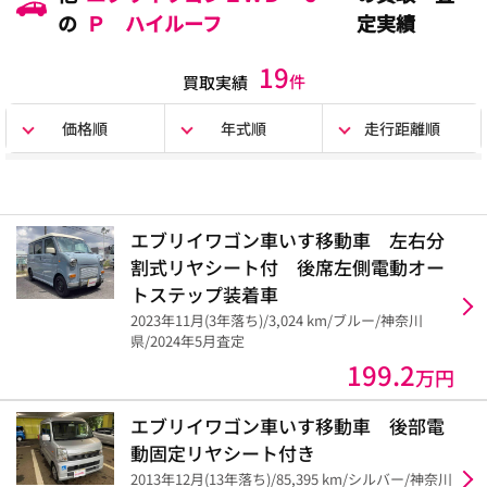
の
Ｐ ハイルーフ
定実績
19
件
買取実績
価格順
年式順
走行距離順
エブリイワゴン車いす移動車 左右分
割式リヤシート付 後席左側電動オー
トステップ装着車
2023年11月(3年落ち)/3,024 km/ブルー/神奈川
県/2024年5月査定
199.2
万円
エブリイワゴン車いす移動車 後部電
動固定リヤシート付き
2013年12月(13年落ち)/85,395 km/シルバー/神奈川