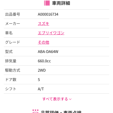
車両詳細
出品番号
A000016734
メーカー
スズキ
車名
エブリイワゴン
グレード
その他
型式
ABA-DA64W
排気量
660.0cc
駆動方式
2WD
ドア数
5
シフト
A/T
すべて表示する
品質評価・車両点検