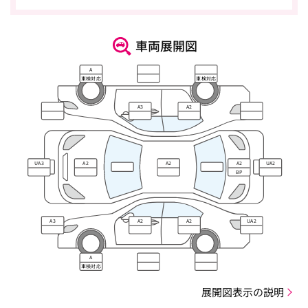
車両展開図
A
車検対応
車検対応
A3
A2
UA3
A2
A2
A2
UA2
BP
A3
A2
A2
UA2
A
車検対応
展開図表示の説明