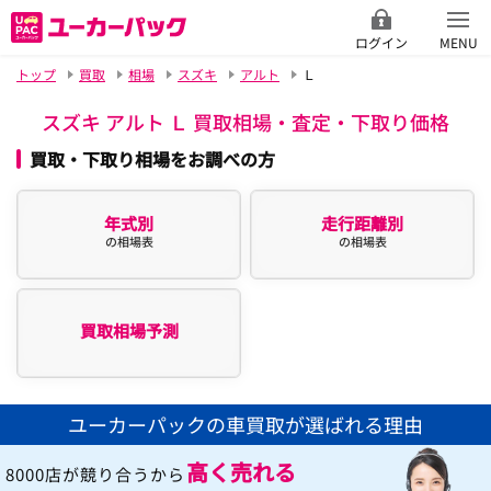
ログイン
MENU
トップ
買取
相場
スズキ
アルト
Ｌ
スズキ アルト Ｌ 買取相場・査定・下取り価格
買取・下取り相場をお調べの方
年式別
走行距離別
の相場表
の相場表
買取相場予測
ユーカーパックの車買取が選ばれる理由
高く売れる
8000店が競り合うから