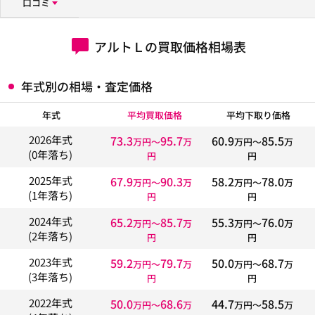
口コミ
アルトＬの買取価格相場表
年式別の相場・査定価格
年式
平均買取価格
平均下取り価格
73.3
95.7
60.9
85.5
2026年式
万円〜
万
万円〜
万
(0年落ち)
円
円
67.9
90.3
58.2
78.0
2025年式
万円〜
万
万円〜
万
(1年落ち)
円
円
65.2
85.7
55.3
76.0
2024年式
万円〜
万
万円〜
万
(2年落ち)
円
円
59.2
79.7
50.0
68.7
2023年式
万円〜
万
万円〜
万
(3年落ち)
円
円
50.0
68.6
44.7
58.5
2022年式
万円〜
万
万円〜
万