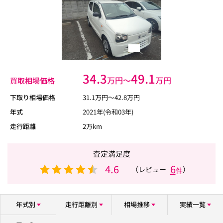
34.3
49.1
万円〜
万円
買取相場価格
下取り相場価格
31.1
万円〜
42.8
万円
年式
2021年(令和03年)
走行距離
2万km
査定満足度
4.6
6
（レビュー
）
件
年式別
走行距離別
相場推移
実績一覧