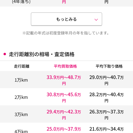
(4年落ち)
円
円
もっとみる
※記載の年式は初度登録年月の年を指しています。
走行距離別の相場・査定価格
走行距離
平均買取価格
平均下取り価格
33.9
48.7
29.0
40.7
万円〜
万
万円〜
万
1万km
円
円
30.8
45.6
28.2
40.4
万円〜
万
万円〜
万
2万km
円
円
29.4
42.3
26.3
37.3
万円〜
万
万円〜
万
3万km
円
円
25.0
37.9
21.6
34.4
万円〜
万
万円〜
万
4万km