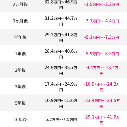
32.8
46.9
万円〜
万
-1.5
-2.2
2ヵ月後
万円〜
万円
円
31.2
44.7
万円〜
万
-3.1
-4.4
3ヵ月後
万円〜
万円
円
29.2
41.8
万円〜
万
-5.1
-7.3
半年後
万円〜
万円
円
28.4
40.6
万円〜
万
-5.9
-8.5
1年後
万円〜
万円
円
24.9
35.7
-9.4
-13.4
万円〜
万
万円〜
万
2年後
円
円
17.4
24.9
-16.9
-24.2
万円〜
万
万円〜
万
3年後
円
円
10.9
15.6
-23.4
-33.5
万円〜
万
万円〜
万
5年後
円
円
-29.1
-41.6
万円〜
万
5.2
7.5
10年後
万円〜
万円
円