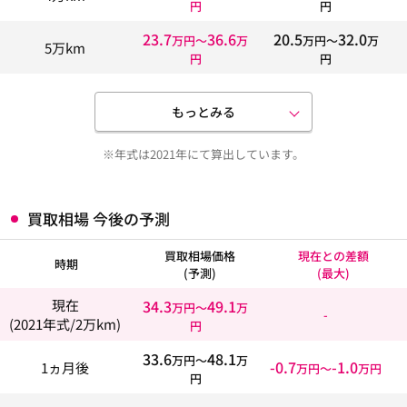
円
円
23.7
36.6
20.5
32.0
万円〜
万
万円〜
万
5万km
円
円
もっとみる
※年式は2021年にて算出しています。
買取相場 今後の予測
買取相場価格
現在との差額
時期
(予測)
(最大)
34.3
49.1
現在
万円〜
万
-
(2021年式/2万km)
円
33.6
48.1
万円〜
万
-0.7
-1.0
1ヵ月後
万円〜
万円
円