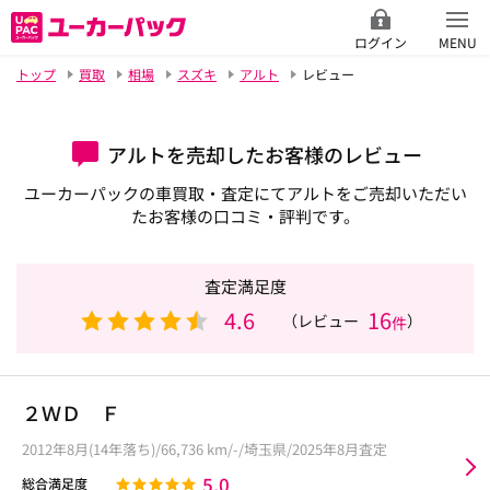
ログイン
MENU
トップ
買取
相場
スズキ
アルト
レビュー
アルトを売却したお客様のレビュー
ユーカーパックの車買取・査定にてアルトをご売却いただい
たお客様の口コミ・評判です。
査定満足度
4.6
16
（レビュー
）
件
２ＷＤ Ｆ
2012年8月(14年落ち)/66,736 km/-/埼玉県/2025年8月査定
5.0
総合満足度