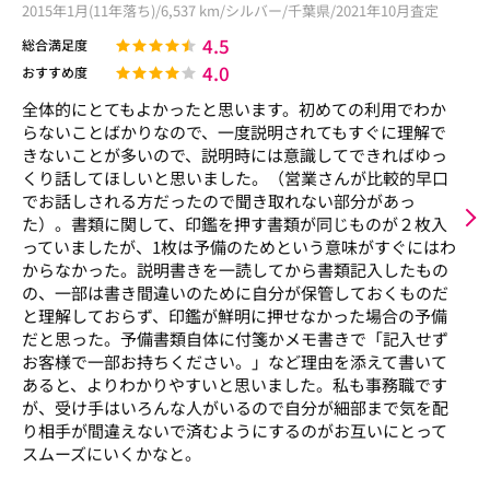
2015年1月(11年落ち)/6,537 km/シルバー/千葉県/2021年10月査定
4.5
総合満足度
4.0
おすすめ度
全体的にとてもよかったと思います。初めての利用でわか
らないことばかりなので、一度説明されてもすぐに理解で
きないことが多いので、説明時には意識してできればゆっ
くり話してほしいと思いました。（営業さんが比較的早口
でお話しされる方だったので聞き取れない部分があっ
た）。書類に関して、印鑑を押す書類が同じものが２枚入
っていましたが、1枚は予備のためという意味がすぐにはわ
からなかった。説明書きを一読してから書類記入したもの
の、一部は書き間違いのために自分が保管しておくものだ
と理解しておらず、印鑑が鮮明に押せなかった場合の予備
だと思った。予備書類自体に付箋かメモ書きで「記入せず
お客様で一部お持ちください。」など理由を添えて書いて
あると、よりわかりやすいと思いました。私も事務職です
が、受け手はいろんな人がいるので自分が細部まで気を配
り相手が間違えないで済むようにするのがお互いにとって
スムーズにいくかなと。