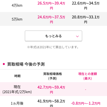
26.5
39.4
22.6
34.5
万円〜
万
万円〜
万
4万km
円
円
24.6
37.5
20.8
33.1
万円〜
万
万円〜
万
5万km
円
円
もっとみる
※年式は2021年にて算出しています。
買取相場 今後の予測
買取相場価格
現在との差額
時期
(予測)
(最大)
42.7
59.4
現在
万円〜
万
-
(2021年式/2万km)
円
41.9
58.2
万円〜
万
-0.8
-1.2
1ヵ月後
万円〜
万円
円