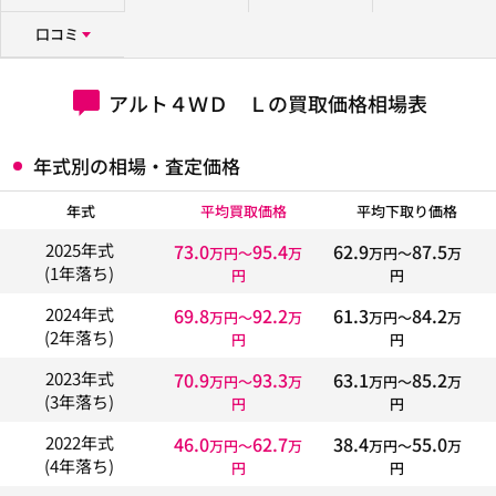
口コミ
アルト４ＷＤ Ｌの買取価格相場表
年式別の相場・査定価格
年式
平均買取価格
平均下取り価格
73.0
95.4
62.9
87.5
2025年式
万円〜
万
万円〜
万
(1年落ち)
円
円
69.8
92.2
61.3
84.2
2024年式
万円〜
万
万円〜
万
(2年落ち)
円
円
70.9
93.3
63.1
85.2
2023年式
万円〜
万
万円〜
万
(3年落ち)
円
円
46.0
62.7
38.4
55.0
2022年式
万円〜
万
万円〜
万
(4年落ち)
円
円