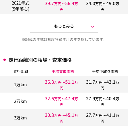
39.7
56.4
34.0
49.0
2021年式
万円〜
万
万円〜
万
(5年落ち)
円
円
もっとみる
※記載の年式は初度登録年月の年を指しています。
走行距離別の相場・査定価格
走行距離
平均買取価格
平均下取り価格
36.3
51.1
31.7
43.1
万円〜
万
万円〜
万
1万km
円
円
32.6
47.4
27.9
40.4
万円〜
万
万円〜
万
2万km
円
円
30.3
45.1
27.7
41.1
万円〜
万
万円〜
万
3万km
円
円