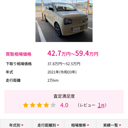
42.7
59.4
万円〜
万円
買取相場価格
下取り相場価格
37.8
万円〜
52.5
万円
年式
2021年(令和03年)
走行距離
2万km
査定満足度
4.0
1
（レビュー
）
件
年式別
走行距離別
相場推移
実績一覧