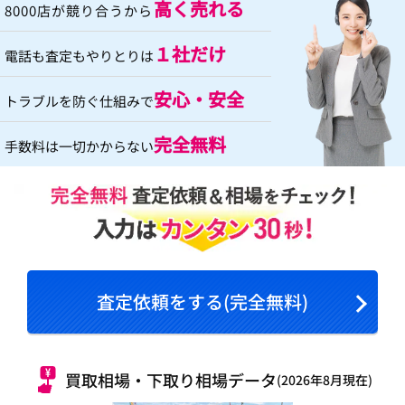
高く売れる
8000店が競り合うから
１社だけ
電話も査定もやりとりは
安心・安全
トラブルを防ぐ仕組みで
完全無料
手数料は一切かからない
査定依頼をする(完全無料)
買取相場・下取り相場データ
(2026年8月現在)