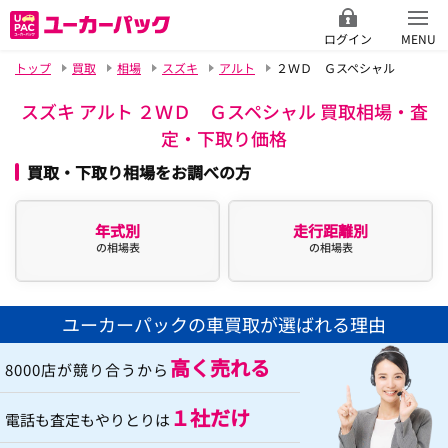
ログイン
MENU
トップ
買取
相場
スズキ
アルト
２ＷＤ Ｇスペシャル
スズキ アルト ２ＷＤ Ｇスペシャル 買取相場・査
定・下取り価格
買取・下取り相場をお調べの方
年式別
走行距離別
の相場表
の相場表
ユーカーパックの車買取が選ばれる理由
高く売れる
8000店が競り合うから
１社だけ
電話も査定もやりとりは