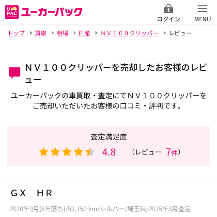
ログイン
MENU
トップ
買取
相場
日産
ＮＶ１００クリッパー
レビュー
ＮＶ１００クリッパーを売却したお客様のレビ
ュー
ユーカーパックの車買取・査定にてＮＶ１００クリッパーを
ご売却いただいたお客様の口コミ・評判です。
査定満足度
4.8
7
（レビュー
）
件
ＧＸ ＨＲ
2020年9月(6年落ち)/52,150 km/シルバー/埼玉県/2025年3月査定