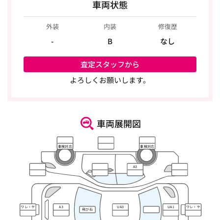
車両状態
外装
内装
修復歴
-
B
なし
査定スタッフから
よろしくお願いします。
車両展開図
車検対応
車検対応
A3
ワレ・ケ
A3
UA3
UA1
ワレ・ケ
飛び石
ズレ
ズレ