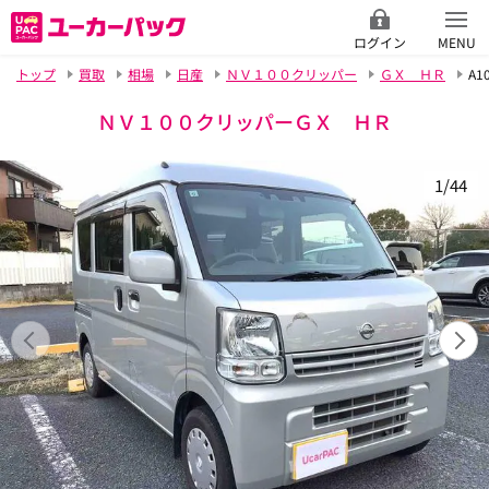
ログイン
MENU
トップ
買取
相場
日産
ＮＶ１００クリッパー
ＧＸ ＨＲ
A1
ＮＶ１００クリッパーＧＸ ＨＲ
1/44