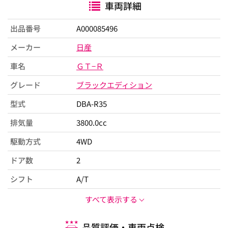
車両詳細
出品番号
A000085496
メーカー
日産
車名
ＧＴ−Ｒ
グレード
ブラックエディション
型式
DBA-R35
排気量
3800.0cc
駆動方式
4WD
ドア数
2
シフト
A/T
すべて表示する
品質評価・車両点検