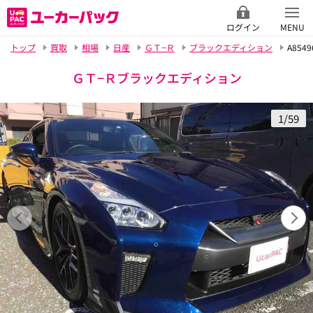
ログイン
MENU
トップ
買取
相場
日産
ＧＴ−Ｒ
ブラックエディション
A8549
ＧＴ−Ｒブラックエディション
1/59