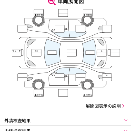
車両展開図
車検対応
車検対応
ワレ・ケ
A2
A
ズレ
A2
車検対応
車検対応
展開図表示の説明
外装検査結果
内装検査結果