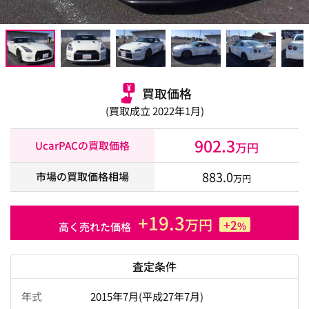
買取価格
(買取成立 2022年1月)
902.3
UcarPACの買取価格
万円
883.0
市場の買取価格相場
万円
+19.3
万円
+2
%
高く売れた価格
査定条件
年式
2015年7月(平成27年7月)