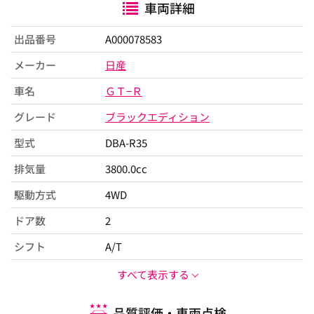
車両詳細
出品番号
A000078583
メーカー
日産
車名
ＧＴ−Ｒ
グレード
ブラックエディション
型式
DBA-R35
排気量
3800.0cc
駆動方式
4WD
ドア数
2
シフト
A/T
すべて表示する
品質評価・車両点検