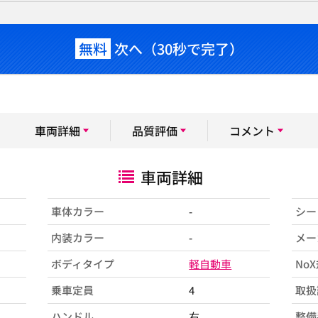
無料
次へ（30秒で完了）
車両詳細
品質評価
コメント
車両詳細
車体カラー
-
シー
内装カラー
-
メー
ボディタイプ
軽自動車
No
乗車定員
4
取扱
ハンドル
右
整備