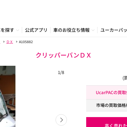
車を探す
公式アプリ
車のお役立ち情報
ユーカーパ
ン
ＤＸ
A105882
クリッパーバンＤＸ
1/8
(
UcarPACの買
市場の買取価格
高く売れ