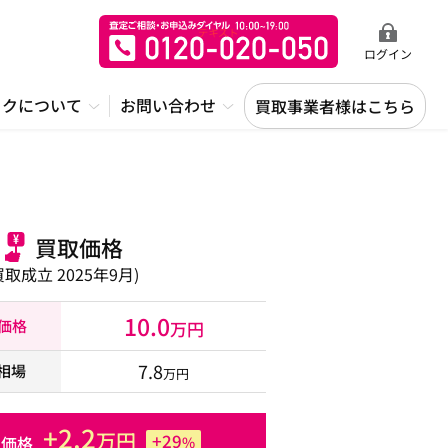
ログイン
ックについて
お問い合わせ
買取事業者様はこちら
買取価格
買取成立 2025年9月)
10.0
取価格
万円
7.8
相場
万円
+2.2
万円
+29
た価格
%