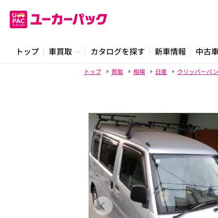
トップ
車買取
カタログを探す
新車情報
中古
トップ
買取
相場
日産
クリッパーバ