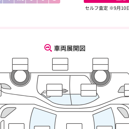
セルフ査定 ※9月1
車両展開図