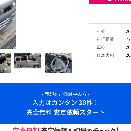
年式
2
走行距離
77
車検
2
査定実施
2
売却をご検討中の方
入力はカンタン 30秒！
完全無料 査定依頼スタート