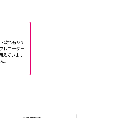
ト破れ有りで
イブレコーダー
備えています
せん。