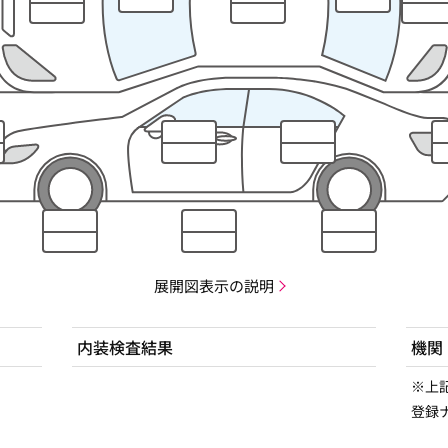
展開図表示の説明
内装検査結果
機関
※上
登録ナ