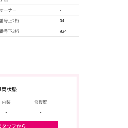
オーナー
-
番号上2桁
04
番号下3桁
934
車両状態
内装
修復歴
-
-
スタッフから