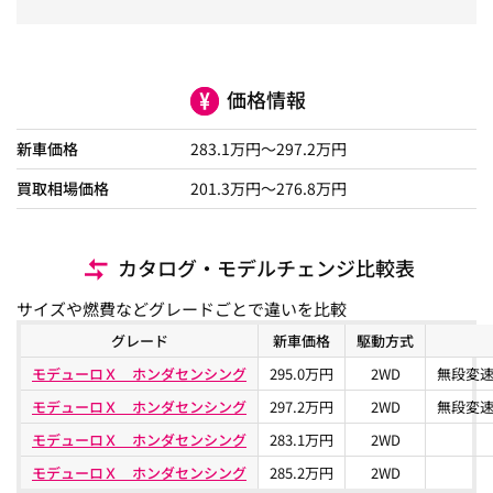
価格情報
新車価格
283.1
万円～
297.2
万円
買取相場価格
201.3
万円〜
276.8
万円
カタログ・モデルチェンジ比較表
サイズや燃費などグレードごとで違いを比較
グレード
新車価格
駆動方式
モデューロＸ ホンダセンシング
295.0万円
2WD
無段変速
モデューロＸ ホンダセンシング
297.2万円
2WD
無段変速
モデューロＸ ホンダセンシング
283.1万円
2WD
モデューロＸ ホンダセンシング
285.2万円
2WD