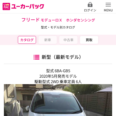
ログイン
MENU
フリード
モデューロＸ ホンダセンシング
型式・モデル別カタログ
カタログ
新車
中古車
買取
新型（最新モデル）
型式 6BA-GB5
2020年5月発売モデル
駆動型式 2WD 乗車定員 6人