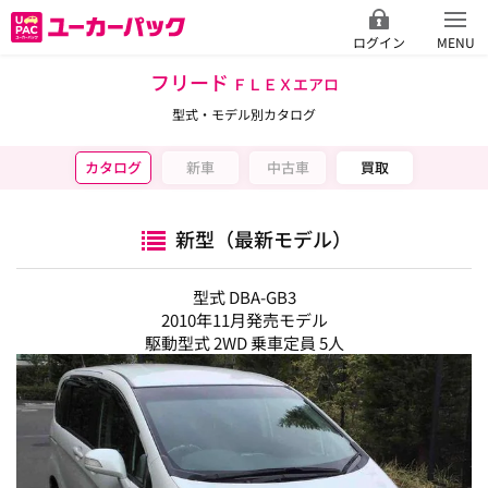
ログイン
MENU
フリード
ＦＬＥＸエアロ
型式・モデル別カタログ
カタログ
新車
中古車
買取
新型（最新モデル）
型式 DBA-GB3
2010年11月発売モデル
駆動型式 2WD 乗車定員 5人