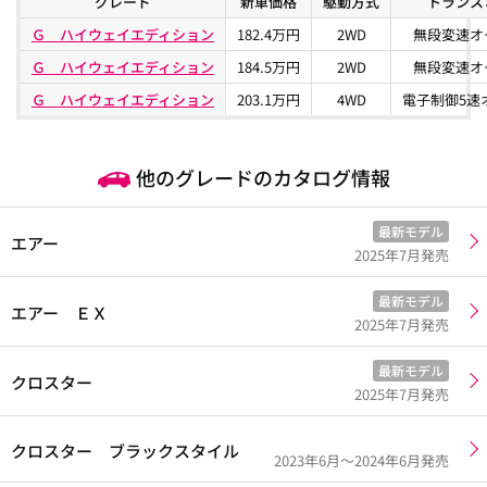
グレード
新車価格
駆動方式
トランス
Ｇ ハイウェイエディション
182.4万円
2WD
無段変速オ
Ｇ ハイウェイエディション
184.5万円
2WD
無段変速オ
Ｇ ハイウェイエディション
203.1万円
4WD
電子制御5速
他のグレードのカタログ情報
最新モデル
エアー
2025年7月発売
最新モデル
エアー ＥＸ
2025年7月発売
最新モデル
クロスター
2025年7月発売
クロスター ブラックスタイル
2023年6月～2024年6月発売