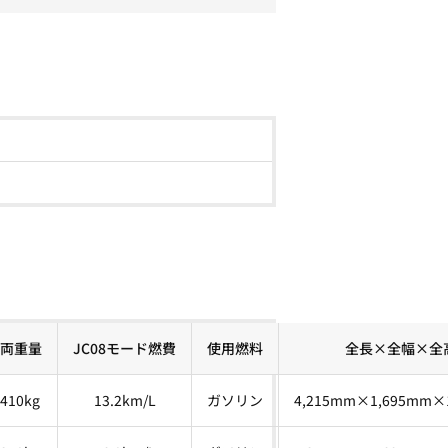
両重量
JC08モード燃費
使用燃料
全長×全幅×全
,410kg
13.2km/L
ガソリン
4,215mm×1,695mm×