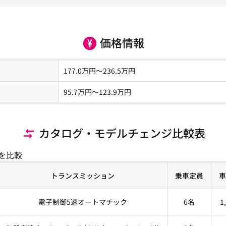
価格情報
177.0
万円～
236.5
万円
95.7
万円〜
123.9
万円
カタログ・モデルチェンジ比較表
を比較
トランスミッション
乗車定員
車
電子制御5速オートマチック
6名
1