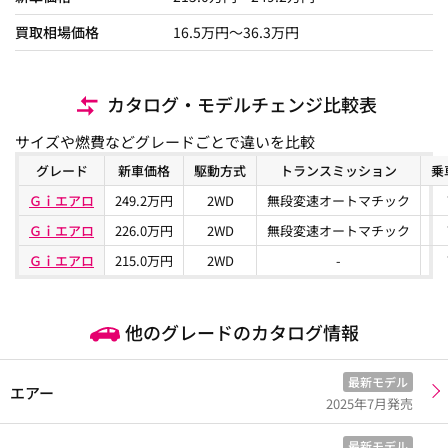
買取相場価格
16.5
万円〜
36.3
万円
カタログ・モデルチェンジ比較表
サイズや燃費などグレードごとで違いを比較
グレード
新車価格
駆動方式
トランスミッション
乗
Ｇｉエアロ
249.2万円
2WD
無段変速オートマチック
Ｇｉエアロ
226.0万円
2WD
無段変速オートマチック
Ｇｉエアロ
215.0万円
2WD
-
他のグレードのカタログ情報
最新モデル
エアー
2025年7月発売
最新モデル