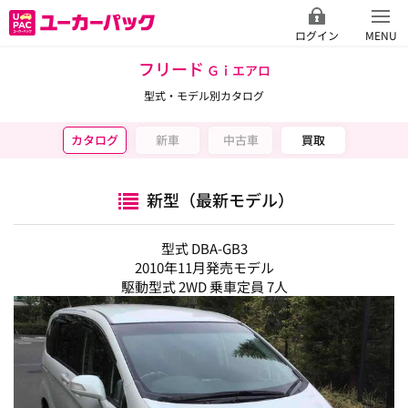
ログイン
MENU
フリード
Ｇｉエアロ
型式・モデル別カタログ
カタログ
新車
中古車
買取
新型（最新モデル）
型式 DBA-GB3
2010年11月発売モデル
駆動型式 2WD 乗車定員 7人