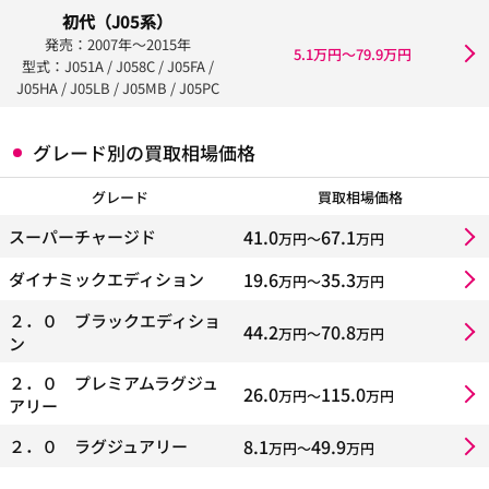
初代（J05系）
発売：2007年〜2015年
5.1万円〜79.9万円
型式：J051A / J058C / J05FA /
J05HA / J05LB / J05MB / J05PC
グレード別の買取相場価格
グレード
買取相場価格
41.0
67.1
スーパーチャージド
万円〜
万円
19.6
35.3
ダイナミックエディション
万円〜
万円
２．０ ブラックエディショ
44.2
70.8
万円〜
万円
ン
２．０ プレミアムラグジュ
26.0
115.0
万円〜
万円
アリー
8.1
49.9
２．０ ラグジュアリー
万円〜
万円