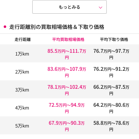
もっとみる
走行距離別の買取相場価格＆下取り価格
走行距離
平均買取相場価格
平均下取り価格
85.5
111.7
76.7
97.7
万円〜
万
万円〜
万
1万km
円
円
83.6
107.9
76.2
91.2
万円〜
万
万円〜
万
2万km
円
円
78.1
102.4
66.2
87.5
万円〜
万
万円〜
万
3万km
円
円
72.5
94.9
64.2
80.6
万円〜
万
万円〜
万
4万km
円
円
67.9
90.3
58.8
78.6
万円〜
万
万円〜
万
5万km
円
円