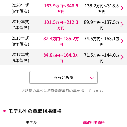
163.9
348.9
138.2
318.8
2020年式
万円〜
万円〜
(6年落ち)
万円
万円
101.5
212.3
89.9
187.5
2019年式
万円〜
万円〜
万
(7年落ち)
万円
円
82.4
185.2
74.5
163.1
2018年式
万円〜
万
万円〜
万
(8年落ち)
円
円
84.8
164.3
71.5
144.0
2017年式
万円〜
万
万円〜
万
(9年落ち)
円
円
もっとみる
※記載の年式は初度登録年月の年を指しています。
モデル別の買取相場価格
モデル
買取相場価格