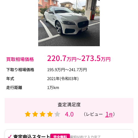
220.7
273.5
万円〜
万円
買取相場価格
下取り相場価格
195.9
万円〜
241.7
万円
年式
2021年(令和03年)
走行距離
1万km
査定満足度
4.0
1
（レビュー
）
件
査定申込スタート
完全無料
最短60秒で入力完了