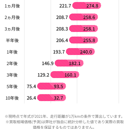
221.7
274.8
1ヵ月後
208.7
258.6
2ヵ月後
208.3
258.1
3ヵ月後
206.4
255.8
半年後
193.7
240.0
1年後
146.9
182.1
2年後
129.2
160.1
3年後
75.4
93.5
5年後
26.4
32.7
10年後
※現時点で年式が2021年、走行距離が1万kmの条件で算出しています。
※買取相場価格(予測)は弊社が独自に統計分析した値であり実際の買取
価格を保証するものではありません。