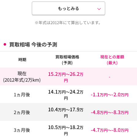
もっとみる
※年式は2012年にて算出しています。
買取相場 今後の予測
買取相場価格
現在との差額
時期
(予測)
(最大)
15.2
26.2
現在
万円〜
万
-
(2012年式/2万km)
円
14.1
24.2
万円〜
万
-1.1
-2.0
1ヵ月後
万円〜
万円
円
10.4
17.9
万円〜
万
-4.8
-8.3
2ヵ月後
万円〜
万円
円
10.5
18.2
万円〜
万
-4.7
-8.0
3ヵ月後
万円〜
万円
円