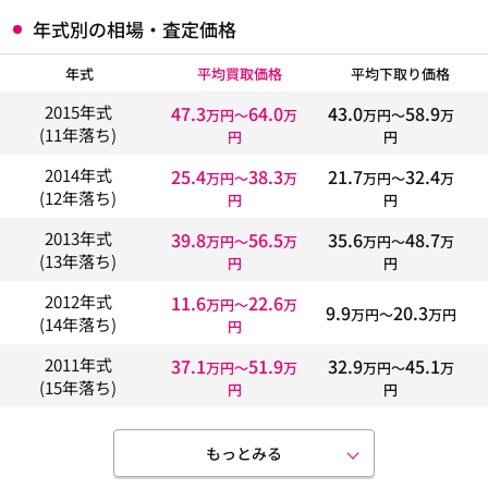
年式別の相場・査定価格
年式
平均買取価格
平均下取り価格
47.3
64.0
43.0
58.9
2015年式
万円〜
万
万円〜
万
(11年落ち)
円
円
25.4
38.3
21.7
32.4
2014年式
万円〜
万
万円〜
万
(12年落ち)
円
円
39.8
56.5
35.6
48.7
2013年式
万円〜
万
万円〜
万
(13年落ち)
円
円
11.6
22.6
2012年式
万円〜
万
9.9
20.3
万円〜
万円
(14年落ち)
円
37.1
51.9
32.9
45.1
2011年式
万円〜
万
万円〜
万
(15年落ち)
円
円
もっとみる