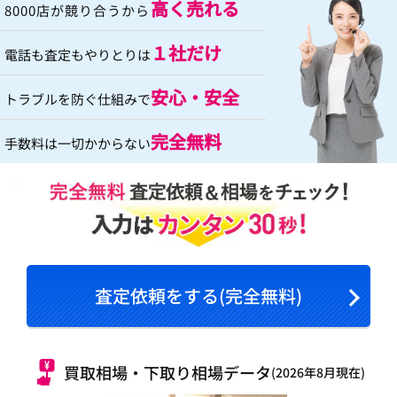
高く売れる
8000店が競り合うから
１社だけ
電話も査定もやりとりは
安心・安全
トラブルを防ぐ仕組みで
完全無料
手数料は一切かからない
査定依頼をする(完全無料)
買取相場・下取り相場データ
(2026年8月現在)