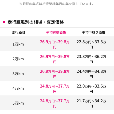
※記載の年式は初度登録年月の年を指しています。
走行距離別の相場・査定価格
走行距離
平均買取価格
平均下取り価格
26.9
39.8
22.8
33.3
万円〜
万
万円〜
万
1万km
円
円
26.9
39.8
23.3
36.2
万円〜
万
万円〜
万
2万km
円
円
26.9
39.8
24.4
34.8
万円〜
万
万円〜
万
3万km
円
円
24.8
37.7
22.0
32.6
万円〜
万
万円〜
万
4万km
円
円
24.8
37.7
21.7
34.2
万円〜
万
万円〜
万
5万km
円
円