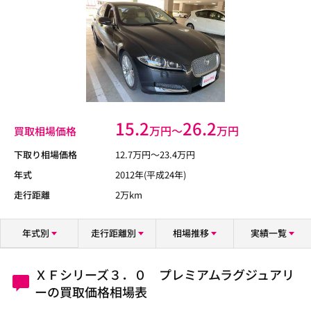
15.2
26.2
万円〜
万円
買取相場価格
下取り相場価格
12.7
万円〜
23.4
万円
年式
2012年(平成24年)
走行距離
2万km
年式別
走行距離別
相場推移
実績一覧
ＸＦシリーズ３．０ プレミアムラグジュアリ
ーの買取価格相場表