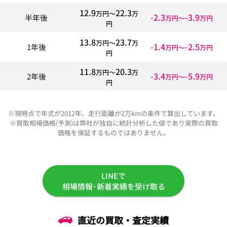
12.9
22.3
万円〜
万
-2.3
-3.9
半年後
万円〜
万円
円
13.8
23.7
万円〜
万
-1.4
-2.5
1年後
万円〜
万円
円
11.8
20.3
万円〜
万
-3.4
-5.9
2年後
万円〜
万円
円
※現時点で年式が2012年、走行距離が2万kmの条件で算出しています。
※買取相場価格(予測)は弊社が独自に統計分析した値であり実際の買取
価格を保証するものではありません。
LINEで
相場情報･新着実績を受け取る
直近の買取・査定実績