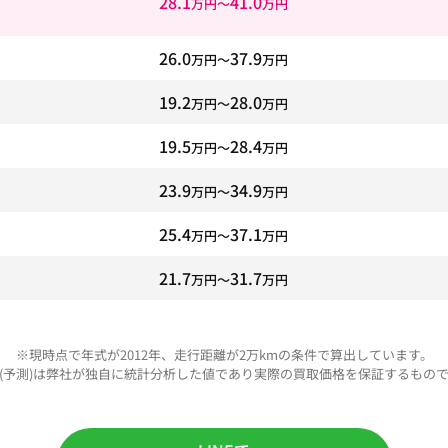
28.1
41.0
万円〜
万円
26.0
37.9
万円〜
万円
19.2
28.0
万円〜
万円
19.5
28.4
万円〜
万円
23.9
34.9
万円〜
万円
25.4
37.1
万円〜
万円
21.7
31.7
万円〜
万円
※現時点で年式が2012年、走行距離が2万kmの条件で算出しています。
(予測)は弊社が独自に統計分析した値であり実際の買取価格を保証するもの