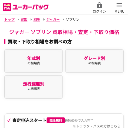
ログイン
MENU
トップ
買取
相場
ジャガー
ソブリン
ジャガー ソブリン 買取相場・査定・下取り価格
買取・下取り相場をお調べの方
年式別
グレード別
の相場表
の相場表
走行距離別
の相場表
査定申込スタート
完全無料
最短60秒で入力完了
※トラック・バスの方はこちら