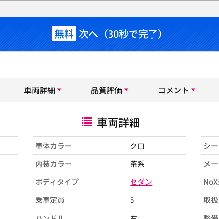
無料
次へ（30秒で完了）
車両詳細
品質評価
コメント
車両詳細
車体カラー
クロ
シー
内装カラー
茶系
メー
ボディタイプ
セダン
No
乗車定員
5
取扱
ハンドル
右
整備