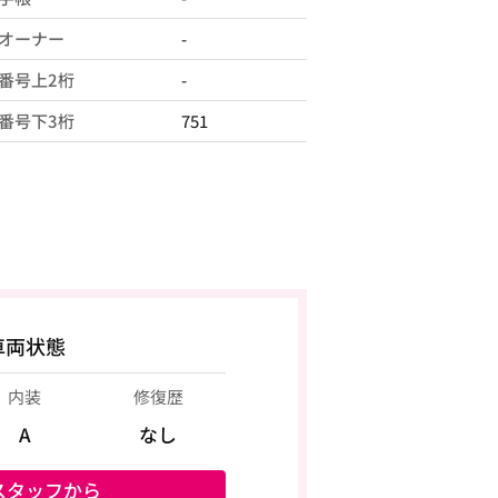
オーナー
-
番号上2桁
-
番号下3桁
751
車両状態
内装
修復歴
A
なし
スタッフから