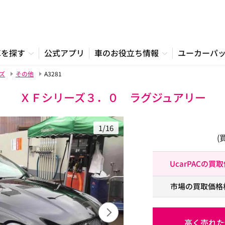
車を探す
公式アプリ
車のお役立ち情報
ユーカーパ
ズ
その他
A3281
ＸＦシリーズ３．０ ラグジュアリー
1/16
(
UcarPACの買
市場の買取価格
高く売れた