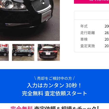
年式
2
走行距離
28
車検
2
査定実施
2
売却をご検討中の方
入力はカンタン 30秒！
完全無料 査定依頼スタート