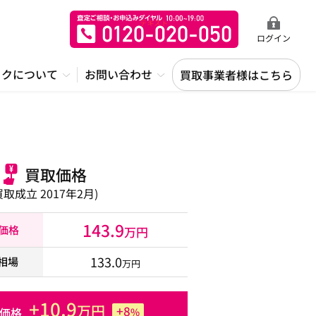
ログイン
ックについて
お問い合わせ
買取事業者様はこちら
買取価格
買取成立 2017年2月)
143.9
取価格
万円
133.0
相場
万円
+10.9
万円
+8
価格
%