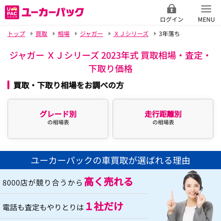
ログイン
MENU
トップ
買取
相場
ジャガー
ＸＪシリーズ
3年落ち
ジャガー ＸＪシリーズ 2023年式 買取相場・査定・
下取り価格
買取・下取り相場をお調べの方
グレード別
走行距離別
の相場表
の相場表
ユーカーパックの車買取が選ばれる理由
高く売れる
8000店が競り合うから
１社だけ
電話も査定もやりとりは