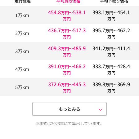
走行距離
平均買取価格
平均下取り価格
454.8
538.1
393.1
454.1
万円〜
万円〜
1万km
万円
万円
436.7
517.3
395.7
462.2
万円〜
万円〜
2万km
万円
万円
409.3
485.9
341.2
411.4
万円〜
万円〜
3万km
万円
万円
391.0
466.2
333.7
428.4
万円〜
万円〜
4万km
万円
万円
372.6
445.3
339.8
369.9
万円〜
万円〜
5万km
万円
万円
もっとみる
※年式は2023年にて算出しています。