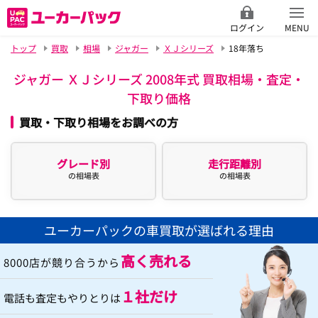
ログイン
MENU
トップ
買取
相場
ジャガー
ＸＪシリーズ
18年落ち
ジャガー ＸＪシリーズ 2008年式 買取相場・査定・
下取り価格
買取・下取り相場をお調べの方
グレード別
走行距離別
の相場表
の相場表
ユーカーパックの車買取が選ばれる理由
高く売れる
8000店が競り合うから
１社だけ
電話も査定もやりとりは