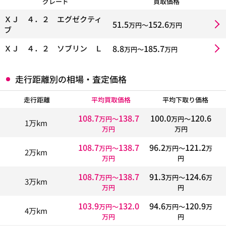
グレード
買取価格
ＸＪ ４．２ エグゼクティ
51.5
152.6
万円〜
万円
ブ
8.8
185.7
ＸＪ ４．２ ソブリン Ｌ
万円〜
万円
走行距離別の相場・査定価格
走行距離
平均買取価格
平均下取り価格
108.7
138.7
100.0
120.6
万円〜
万円〜
1万km
万円
万円
108.7
138.7
96.2
121.2
万円〜
万円〜
万
2万km
万円
円
108.7
138.7
91.3
124.6
万円〜
万円〜
万
3万km
万円
円
103.9
132.0
94.6
120.9
万円〜
万円〜
万
4万km
万円
円