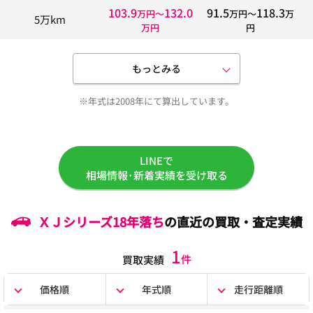
103.9
132.0
91.5
118.3
万円〜
万円〜
万
5万km
万円
円
もっとみる
※年式は2008年にて算出しています。
LINEで
相場情報･新着実績を受け取る
ＸＪシリーズ
18年落ち
の直近の買取・査定実績
1
件
買取実績
価格順
年式順
走行距離順