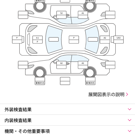
車検対応
車検対応
S2
A1
P
A1
P
A2
UA3
P
A2
A2
車検対応
車検対応
展開図表示の説明
外装検査結果
内装検査結果
機関・その他重要事項