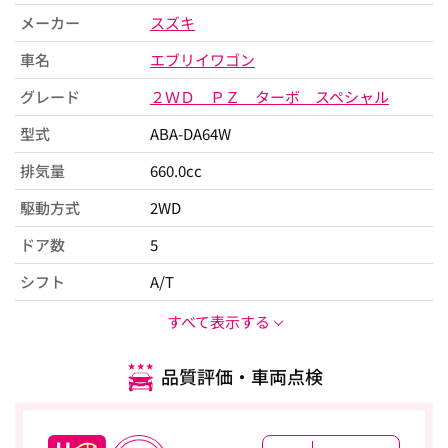
メーカー
スズキ
車名
エブリイワゴン
グレード
２ＷＤ ＰＺ ターボ スペシャル
型式
ABA-DA64W
排気量
660.0cc
駆動方式
2WD
ドア数
5
シフト
A/T
すべて表示する
品質評価・車両点検