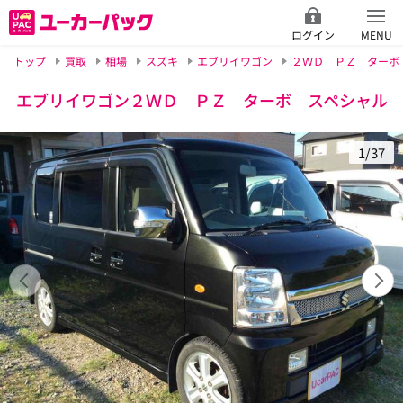
ログイン
MENU
トップ
買取
相場
スズキ
エブリイワゴン
２ＷＤ ＰＺ ターボ
エブリイワゴン２ＷＤ ＰＺ ターボ スペシャル
1/37