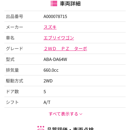
車両詳細
出品番号
A000078715
メーカー
スズキ
車名
エブリイワゴン
グレード
２ＷＤ ＰＺ ターボ
型式
ABA-DA64W
排気量
660.0cc
駆動方式
2WD
ドア数
5
シフト
A/T
すべて表示する
品質評価・車両点検