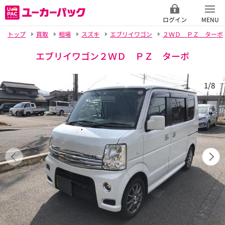
ログイン
MENU
トップ
買取
相場
スズキ
エブリイワゴン
２ＷＤ ＰＺ ターボ
エブリイワゴン２ＷＤ ＰＺ ターボ
1/8