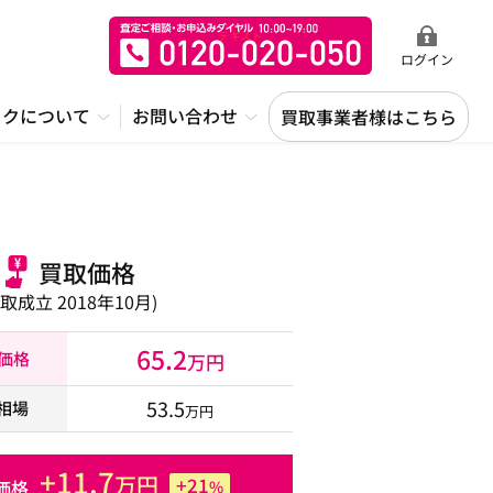
ログイン
ックについて
お問い合わせ
買取事業者様はこちら
買取価格
買取成立 2018年10月)
65.2
取価格
万円
53.5
相場
万円
+11.7
万円
+21
価格
%