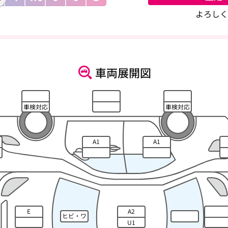
よろしく
車両展開図
車検対応
車検対応
A1
A1
E
A2
ヒビ・ワ
U1
レ・キズ