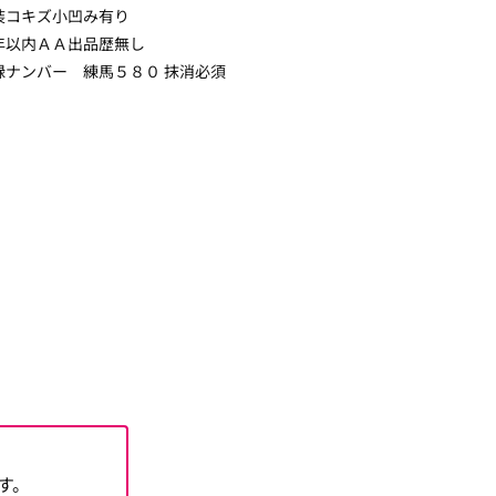
装コキズ小凹み有り
年以内ＡＡ出品歴無し
録ナンバー 練馬５８０ 抹消必須
す。