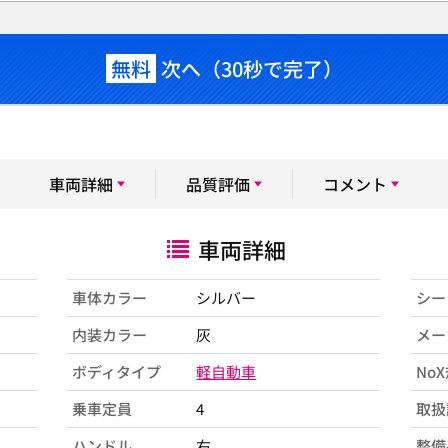
無料
次へ（30秒で完了）
車両詳細
品質評価
コメント
車両詳細
車体カラー
シルバー
シー
内装カラー
灰
メー
ボディタイプ
軽自動車
No
乗車定員
4
取扱
ハンドル
右
整備