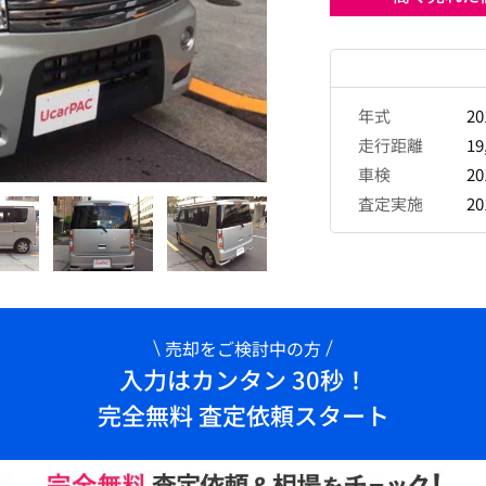
年式
2
走行距離
19
車検
2
査定実施
2
売却をご検討中の方
入力はカンタン 30秒！
完全無料 査定依頼スタート