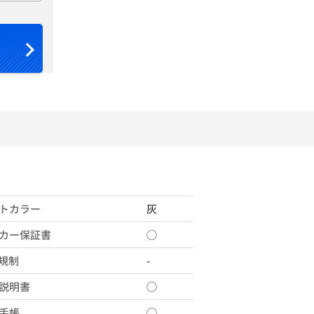
トカラー
灰
カー保証書
◯
X規制
-
説明書
◯
手帳
◯