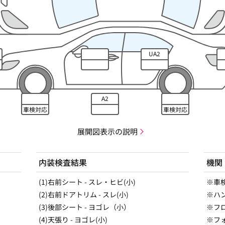
UA2
A2
車検対応
車検対応
展開図表示の説明
内装検査結果
機関
(1)右前シート - スレ・ヒビ(小)
※車検
(2)右前ドアトリム - スレ(小)
※ハ
(3)後部シート - ヨゴレ（小）
※フ
(4)天張り - ヨゴレ(小)
※フ