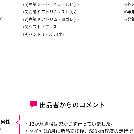
(5)左前シート - スレ・ヒビ(小)
※外
(6)右前ドアトリム - スレ(小)
※半
ズ
(7)右前ドアトリム - ヨゴレ(小)
※登
(8)シフトノブ - スレ
(9)ハンドル - スレ(小)
出品者からのコメント
 男性
・12か月点検は欠かさず行っていました。
都
・タイヤは8月に新品交換後、500km程度の走行で