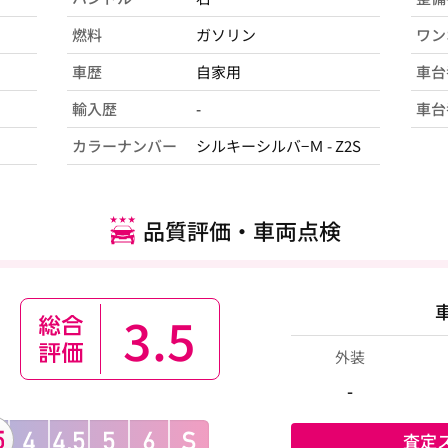
燃料
ガソリン
ワン
車歴
自家用
車台
輸入歴
-
車台
カラーナンバー
シルキーシルバ−Ｍ - Z2S
品質評価・車両点検
3.5
外装
-
査定