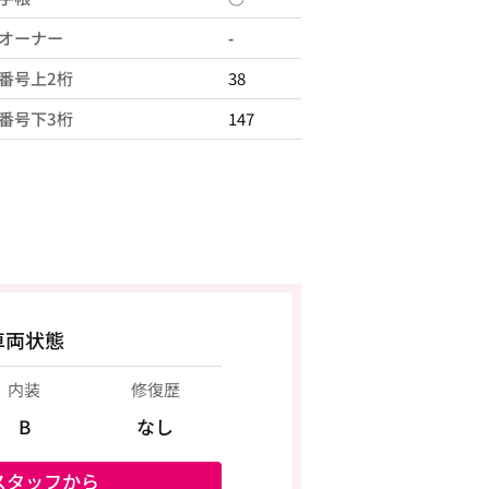
オーナー
-
番号上2桁
38
番号下3桁
147
車両状態
内装
修復歴
B
なし
スタッフから