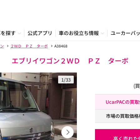
車を探す
公式アプリ
車のお役立ち情報
ユーカーパ
ン
２ＷＤ ＰＺ ターボ
A38468
エブリイワゴン２ＷＤ ＰＺ ターボ
1/33
(
UcarPACの買
市場の買取価格
高く売れた