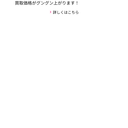
買取価格がグングン上がります！
詳しくはこちら
安心・安全な取引の仕組み
お客様の個人情報がお車の購入者以外には公開され
ない新しい仕組みを採用しており、取引のやりとり
全てをユーカーパックが仲介し、お客様が実際にや
り取りするのはユーカーパックのみです。