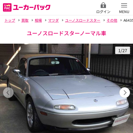
ログイン
MENU
トップ
買取
相場
マツダ
ユーノスロードスター
その他
A643
ユーノスロードスターノーマル車
1/27