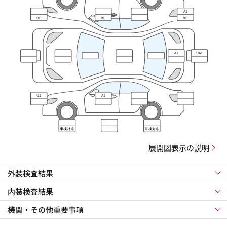
A1
BP
BP
BP
A1
UA1
U1
A1
車検対応
車検対応
展開図表示の説明
外装検査結果
内装検査結果
機関・その他重要事項