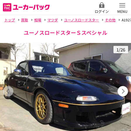
ログイン
MENU
トップ
買取
相場
マツダ
ユーノスロードスター
その他
A192
ユーノスロードスターＳスペシャル
1/26