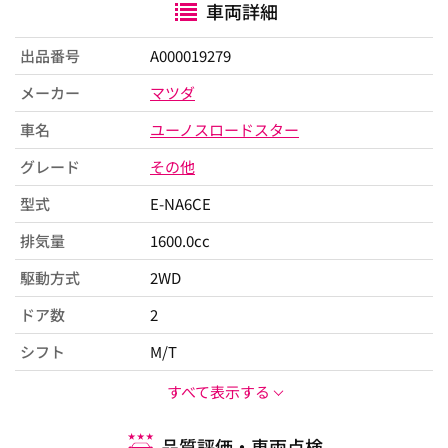
車両詳細
出品番号
A000019279
メーカー
マツダ
車名
ユーノスロードスター
グレード
その他
型式
E-NA6CE
排気量
1600.0cc
駆動方式
2WD
ドア数
2
シフト
M/T
すべて表示する
品質評価・車両点検