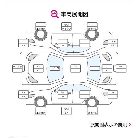
車両展開図
UA3
車検対応
クランプ
車検対応
UA3
XX
XX
BP
ワレ・ケ
A3
A2
UA3
ヒビ・ワ
ズレ
XX
XX
レ・キズ
A3
U1
A3
XX
XX
UA3
車検対応
BP
車検対応
展開図表示の説明