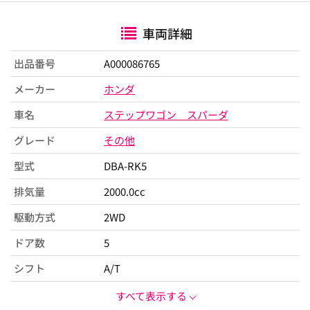
車両詳細
出品番号
A000086765
メーカー
ホンダ
車名
ステップワゴン スパーダ
グレード
その他
型式
DBA-RK5
排気量
2000.0cc
駆動方式
2WD
ドア数
5
シフト
A/T
すべて表示する