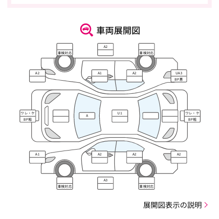
車両展開図
A2
車検対応
車検対応
A2
A1
A2
UA3
BP悪
ワレ・ケ
U1
ワレ・ケ
A
ズレ
ズレ
BP粗
BP粗
A1
A2
A2
A2
A3
車検対応
車検対応
展開図表示の説明