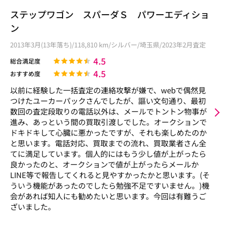
ステップワゴン スパーダＳ パワーエディショ
ン
2013年3月(13年落ち)/118,810 km/シルバー/埼玉県/2023年2月査定
4.5
総合満足度
4.5
おすすめ度
以前に経験した一括査定の連絡攻撃が嫌で、webで偶然見
つけたユーカーパックさんでしたが、謳い文句通り、最初
数回の査定段取りの電話以外は、メールでトントン物事が
進み、あっという間の買取引渡しでした。オークションで
ドキドキして心臓に悪かったですが、それも楽しめたのか
と思います。電話対応、買取までの流れ、買取業者さん全
てに満足しています。個人的にはもう少し値が上がったら
良かったのと、オークションで値が上がったらメールか
LINE等で報告してくれると見やすかったかと思います。(そ
ういう機能があったのでしたら勉強不足ですいません。)機
会があれば知人にも勧めたいと思います。今回は有難うご
ざいました。