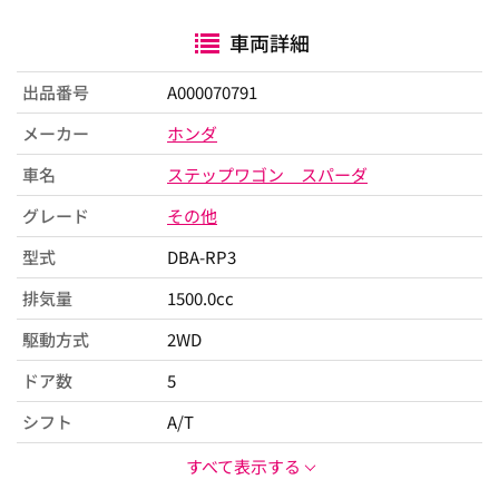
車両詳細
出品番号
A000070791
メーカー
ホンダ
車名
ステップワゴン スパーダ
グレード
その他
型式
DBA-RP3
排気量
1500.0cc
駆動方式
2WD
ドア数
5
シフト
A/T
すべて表示する