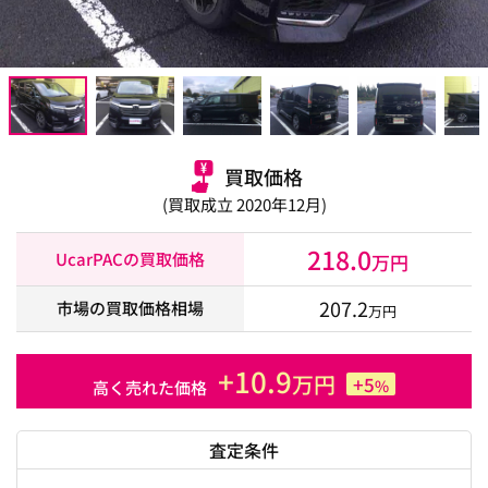
買取価格
(買取成立 2020年12月)
218.0
UcarPACの買取価格
万円
207.2
市場の買取価格相場
万円
+10.9
万円
+5
%
高く売れた価格
査定条件