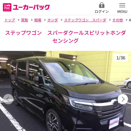
ログイン
MENU
トップ
買取
相場
ホンダ
ステップワゴン スパーダ
その他
A
ステップワゴン スパーダクールスピリットホンダ
センシング
1/36