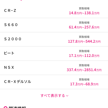
買取相場
ＣＲ−Ｚ
14.8
138.1
万円〜
万円
買取相場
Ｓ６６０
61.4
257.6
万円〜
万円
買取相場
Ｓ２０００
127.8
544.2
万円〜
万円
買取相場
ビート
17.1
112.0
万円〜
万円
買取相場
ＮＳＸ
337.4
2851.4
万円〜
万円
買取相場
ＣＲ−Ｘデルソル
17.3
68.9
万円〜
万円
すべて表示する