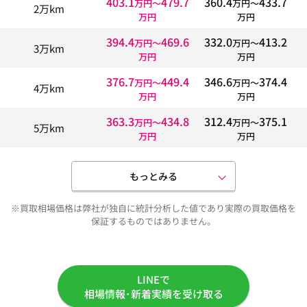
403.1
479.7
360.4
433.7
万円〜
万円〜
2万km
万円
万円
394.4
469.6
332.0
413.2
万円〜
万円〜
3万km
万円
万円
376.7
449.4
346.6
374.4
万円〜
万円〜
4万km
万円
万円
363.3
434.8
312.4
375.1
万円〜
万円〜
5万km
万円
万円
もっとみる
※買取相場価格は弊社が独自に統計分析した値であり実際の買取価格を
保証するものではありません。
LINEで
相場情報･新着実績を受け取る