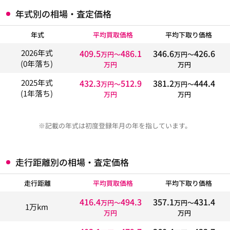
年式別の相場・査定価格
年式
平均買取価格
平均下取り価格
409.5
486.1
346.6
426.6
2026年式
万円〜
万円〜
(0年落ち)
万円
万円
432.3
512.9
381.2
444.4
2025年式
万円〜
万円〜
(1年落ち)
万円
万円
※記載の年式は初度登録年月の年を指しています。
走行距離別の相場・査定価格
走行距離
平均買取価格
平均下取り価格
416.4
494.3
357.1
431.4
万円〜
万円〜
1万km
万円
万円