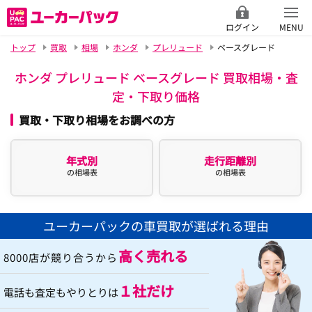
ログイン
MENU
トップ
買取
相場
ホンダ
プレリュード
ベースグレード
ホンダ プレリュード ベースグレード 買取相場・査
定・下取り価格
買取・下取り相場をお調べの方
年式別
走行距離別
の相場表
の相場表
ユーカーパックの車買取が選ばれる理由
高く売れる
8000店が競り合うから
１社だけ
電話も査定もやりとりは