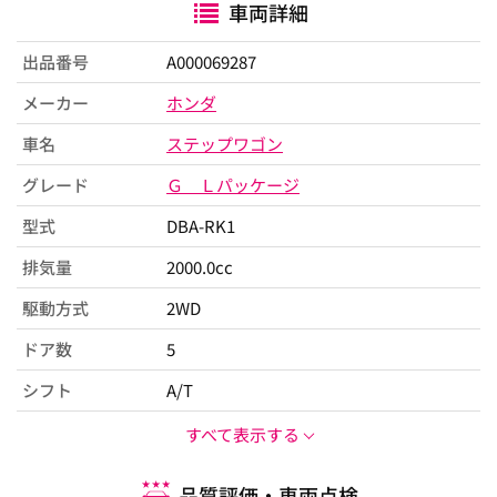
車両詳細
出品番号
A000069287
メーカー
ホンダ
車名
ステップワゴン
グレード
Ｇ Ｌパッケージ
型式
DBA-RK1
排気量
2000.0cc
駆動方式
2WD
ドア数
5
シフト
A/T
すべて表示する
品質評価・車両点検