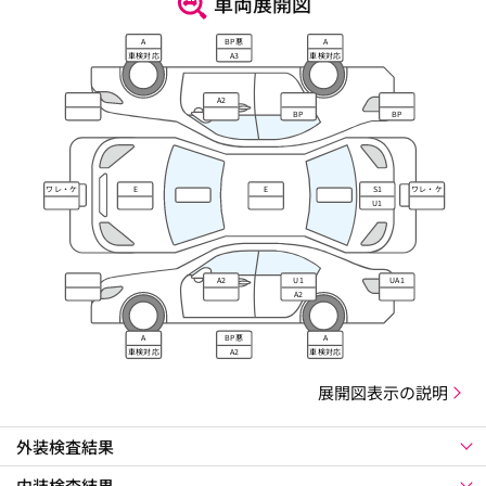
車両展開図
A
BP悪
A
車検対応
A3
車検対応
A2
BP
BP
ワレ・ケ
E
E
S1
ワレ・ケ
ズレ
ズレ
U1
A2
U1
UA1
A2
A
BP悪
A
車検対応
A2
車検対応
展開図表示の説明
外装検査結果
内装検査結果