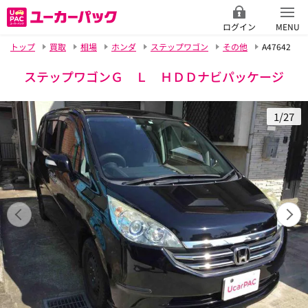
ログイン
MENU
トップ
買取
相場
ホンダ
ステップワゴン
その他
A47642
ステップワゴンＧ Ｌ ＨＤＤナビパッケージ
1/27