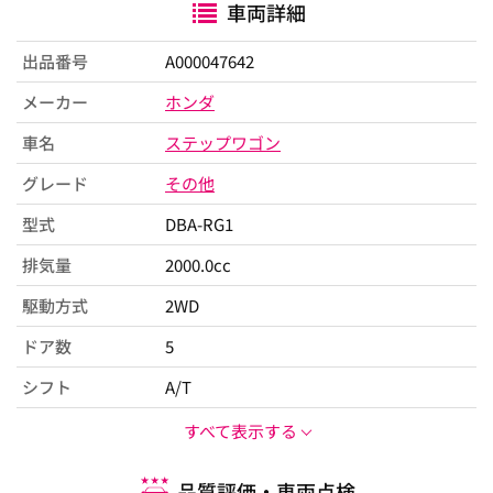
車両詳細
出品番号
A000047642
メーカー
ホンダ
車名
ステップワゴン
グレード
その他
型式
DBA-RG1
排気量
2000.0cc
駆動方式
2WD
ドア数
5
シフト
A/T
すべて表示する
品質評価・車両点検