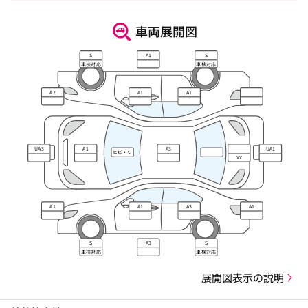
車両展開図
S
A1
S
車検対応
車検対応
A2
A1
A1
UA3
A1
A3
UA1
ヒビ・ワ
XX
レ・キズ
A1
A1
A3
A1
S
A3
S
車検対応
車検対応
展開図表示の説明