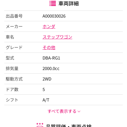
車両詳細
出品番号
A000030026
メーカー
ホンダ
車名
ステップワゴン
グレード
その他
型式
DBA-RG1
排気量
2000.0cc
駆動方式
2WD
ドア数
5
シフト
A/T
すべて表示する
品質評価・車両点検