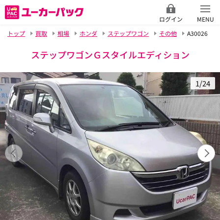
ログイン
MENU
トップ
買取
相場
ホンダ
ステップワゴン
その他
A30026
ステップワゴンＧスタイルエディション
1/24