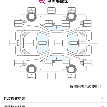
車両展開図
A
A
車検非対
車検非対
応
応
P
UA1
A
A
車検非対
車検非対
応
応
展開図表示の説明
外装検査結果
内装検査結果