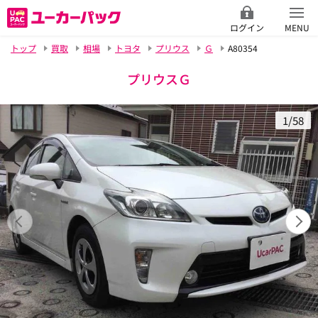
ログイン
MENU
トップ
買取
相場
トヨタ
プリウス
Ｇ
A80354
プリウスＧ
1/58