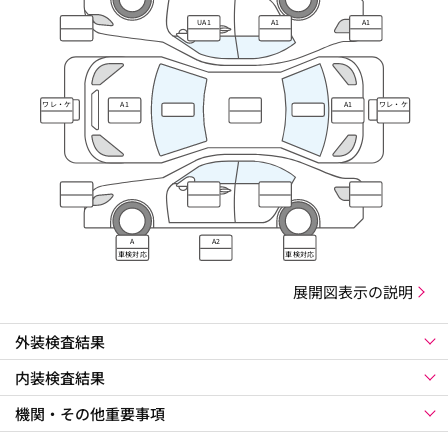
UA1
A1
A1
ワレ・ケ
A1
A1
ワレ・ケ
ズレ
ズレ
A
A2
車検対応
車検対応
展開図表示の説明
外装検査結果
内装検査結果
機関・その他重要事項