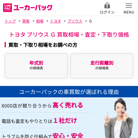
ログイン
MENU
トップ
買取
相場
トヨタ
プリウス
Ｇ
トヨタ プリウス Ｇ 買取相場・査定・下取り価格
買取・下取り相場をお調べの方
年式別
走行距離別
の相場表
の相場表
ユーカーパックの車買取が選ばれる理由
高く売れる
8000店が競り合うから
１社だけ
電話も査定もやりとりは
安心・安全
トラブルを防ぐ仕組みで