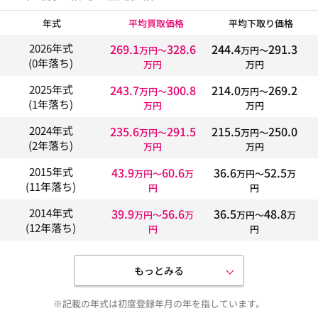
年式
平均買取価格
平均下取り価格
269.1
328.6
244.4
291.3
2026年式
万円〜
万円〜
(0年落ち)
万円
万円
243.7
300.8
214.0
269.2
2025年式
万円〜
万円〜
(1年落ち)
万円
万円
235.6
291.5
215.5
250.0
2024年式
万円〜
万円〜
(2年落ち)
万円
万円
43.9
60.6
36.6
52.5
2015年式
万円〜
万
万円〜
万
(11年落ち)
円
円
39.9
56.6
36.5
48.8
2014年式
万円〜
万
万円〜
万
(12年落ち)
円
円
もっとみる
※記載の年式は初度登録年月の年を指しています。