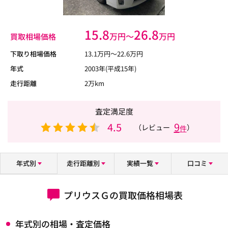
15.8
26.8
万円〜
万円
買取相場価格
下取り相場価格
13.1
万円〜
22.6
万円
年式
2003年(平成15年)
走行距離
2万km
査定満足度
4.5
9
（レビュー
）
件
年式別
走行距離別
実績一覧
口コミ
プリウスＧの買取価格相場表
年式別の相場・査定価格