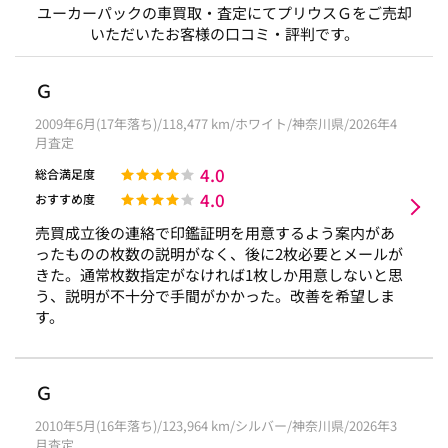
ユーカーパックの車買取・査定にてプリウスＧをご売却
いただいたお客様の口コミ・評判です。
Ｇ
2009年6月(17年落ち)/118,477 km/ホワイト/神奈川県/2026年4
月査定
4.0
総合満足度
4.0
おすすめ度
売買成立後の連絡で印鑑証明を用意するよう案内があ
ったものの枚数の説明がなく、後に2枚必要とメールが
きた。通常枚数指定がなければ1枚しか用意しないと思
う、説明が不十分で手間がかかった。改善を希望しま
す。
Ｇ
2010年5月(16年落ち)/123,964 km/シルバー/神奈川県/2026年3
月査定