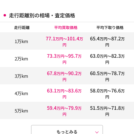
走行距離別の相場・査定価格
走行距離
平均買取価格
平均下取り価格
77.1
101.4
65.4
87.2
万円〜
万
万円〜
万
1万km
円
円
73.3
95.7
63.0
82.3
万円〜
万
万円〜
万
2万km
円
円
67.8
90.2
60.5
78.7
万円〜
万
万円〜
万
3万km
円
円
63.1
83.6
58.0
76.6
万円〜
万
万円〜
万
4万km
円
円
59.4
79.9
51.5
71.8
万円〜
万
万円〜
万
5万km
円
円
もっとみる