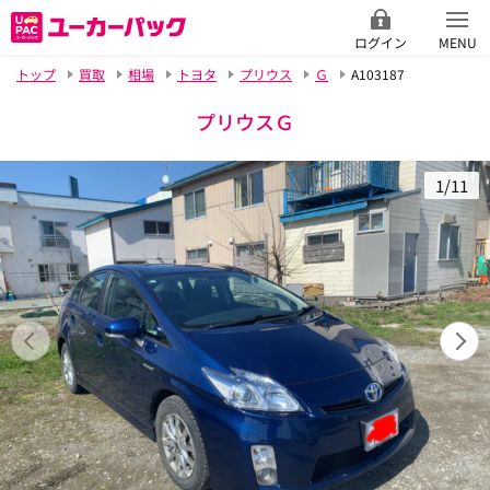
ログイン
MENU
トップ
買取
相場
トヨタ
プリウス
Ｇ
A103187
プリウスＧ
1/11