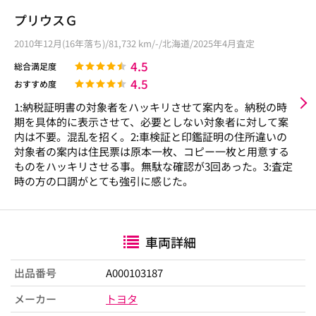
プリウスＧ
2010年12月(16年落ち)/81,732 km/-/北海道/2025年4月査定
4.5
総合満足度
4.5
おすすめ度
1:納税証明書の対象者をハッキリさせて案内を。納税の時
期を具体的に表示させて、必要としない対象者に対して案
内は不要。混乱を招く。2:車検証と印鑑証明の住所違いの
対象者の案内は住民票は原本一枚、コピー一枚と用意する
ものをハッキリさせる事。無駄な確認が3回あった。3:査定
時の方の口調がとても強引に感じた。
車両詳細
出品番号
A000103187
メーカー
トヨタ