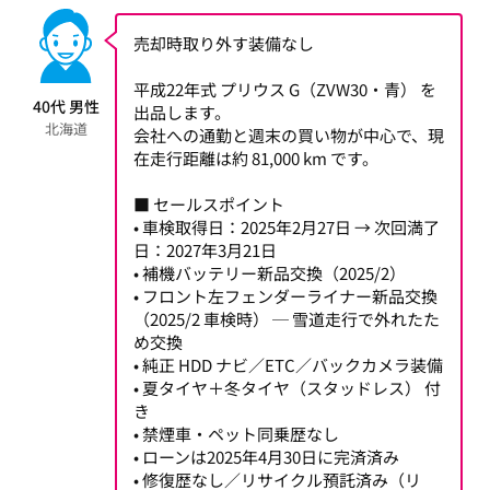
売却時取り外す装備なし
平成22年式 プリウス G（ZVW30・青） を
40代 男性
出品します。
北海道
会社への通勤と週末の買い物が中心で、現
在走行距離は約 81,000 km です。
■ セールスポイント
• 車検取得日：2025年2月27日 → 次回満了
日：2027年3月21日
• 補機バッテリー新品交換（2025/2）
• フロント左フェンダーライナー新品交換
（2025/2 車検時） ─ 雪道走行で外れたた
め交換
• 純正 HDD ナビ／ETC／バックカメラ装備
• 夏タイヤ＋冬タイヤ（スタッドレス） 付
き
• 禁煙車・ペット同乗歴なし
• ローンは2025年4月30日に完済済み
• 修復歴なし／リサイクル預託済み（リ