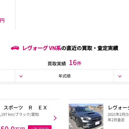
万円
レヴォーグ VN系
の直近の買取・査定実績
16
件
買取実績
年式順
 スポーツ Ｒ ＥＸ
レヴォー
9,197 km/ブラック/愛知
2021年2月(
年2月査定
250.0
+35.8