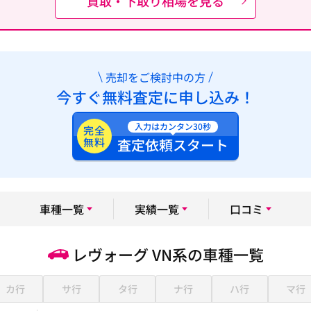
買取・下取り相場を見る
売却をご検討中の方
今すぐ無料査定に申し込み！
入力はカンタン30秒
完全
無料
査定依頼スタート
車種一覧
実績一覧
口コミ
レヴォーグ VN系の車種一覧
カ行
サ行
タ行
ナ行
ハ行
マ行