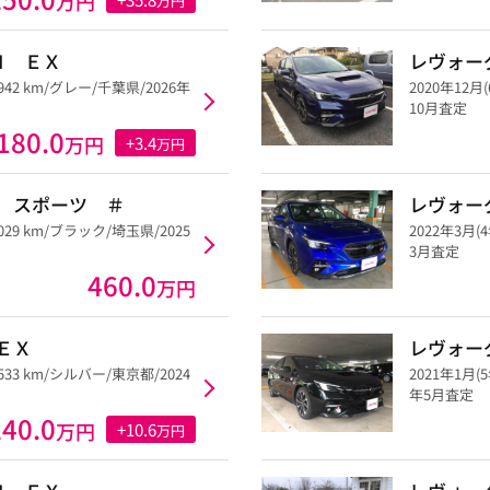
万円
万円
Ｈ ＥＸ
レヴォー
,942 km/グレー/千葉県/2026年
2020年12月
10月査定
180.0
万円
+3.4
万円
 スポーツ ＃
レヴォー
,029 km/ブラック/埼玉県/2025
2022年3月(
3月査定
460.0
万円
ＥＸ
レヴォー
,533 km/シルバー/東京都/2024
2021年1月(
年5月査定
240.0
万円
+10.6
万円